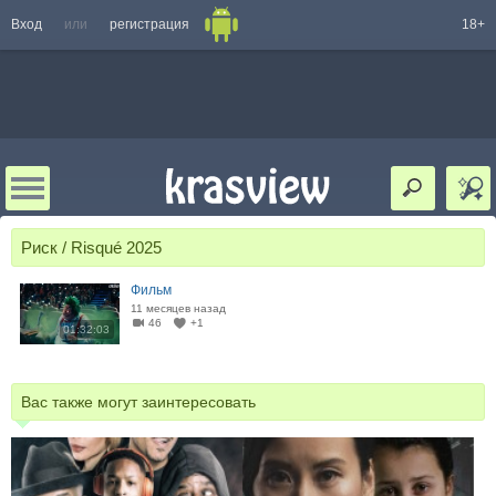
Вход
или
регистрация
18+
Риск / Risqué 2025
Фильм
11 месяцев назад
46
+1
01:32:03
Вас также могут заинтересовать