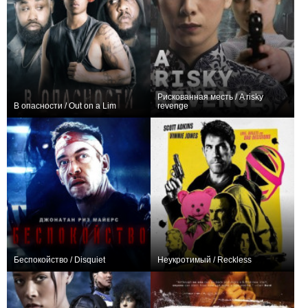
Рискованная месть / A risky
В опасности / Out on a Lim
revenge
0
0
Беспокойство / Disquiet
Неукротимый / Reckless
+3
+4