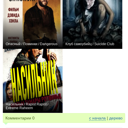
Опасный / Поминки / Dangerous
Клуб самоубийц / Suicide Club
+8
0
Насильник / Rapist Rapist /
Extreme Raheem
0
Комментарии
0
с начала
|
дерево