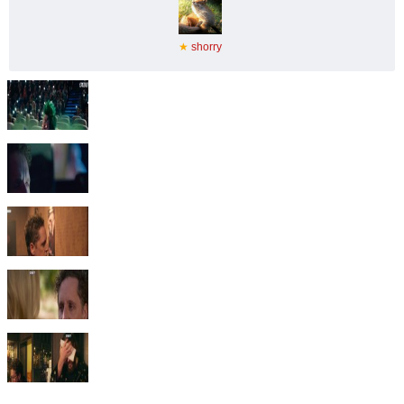
★
shorry