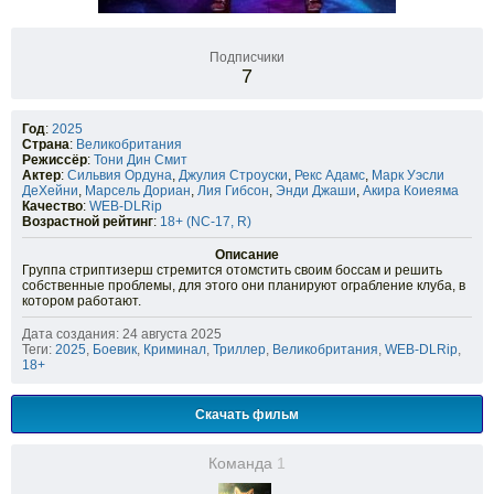
Подписчики
7
Год
:
2025
Страна
:
Великобритания
Режиссёр
:
Тони Дин Смит
Актер
:
Сильвия Ордуна
,
Джулия Строуски
,
Рекс Адамс
,
Марк Уэсли
ДеХейни
,
Марсель Дориан
,
Лия Гибсон
,
Энди Джаши
,
Акира Коиеяма
Качество
:
WEB-DLRip
Возрастной рейтинг
:
18+ (NC-17, R)
Описание
Группа стриптизерш стремится отомстить своим боссам и решить
собственные проблемы, для этого они планируют ограбление клуба, в
котором работают.
Дата создания: 24 августа 2025
Теги:
2025
,
Боевик
,
Криминал
,
Триллер
,
Великобритания
,
WEB-DLRip
,
18+
Скачать фильм
Команда
1