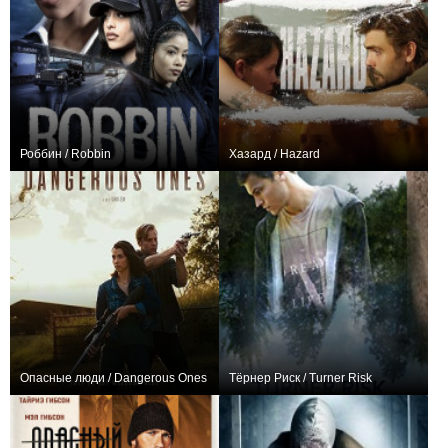
Роббин / Robbin
Хазард / Hazard
0
0
Опасные люди / Dangerous Ones
Тёрнер Риск / Turner Risk
+1
−1