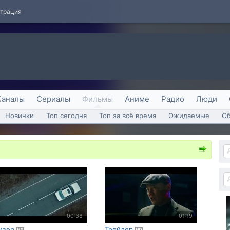
страция
Каналы
Сериалы
Фильмы
Аниме
Радио
Люди
Новинки
Топ сегодня
Топ за всё время
Ожидаемые
О
00:38
01:19
изер
Трейлер