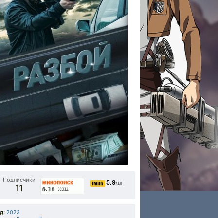
Подписчики
5.9
/10
11
од
:
2023