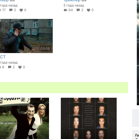
 года назад
3 года назад
17
2
0
64
2
0
03:06
СТ
 года назад
6
2
0
Г