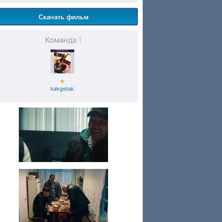
Скачать фильм
Команда
1
★
kakgetak