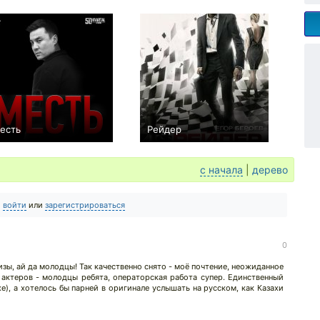
есть
Рейдер
0
0
с начала
|
дерево
о
войти
или
зарегистрироваться
0
изы, ай да молодцы! Так качественно снято - моё почтение, неожиданное
 актеров - молодцы ребята, операторская работа супер. Единственный
е), а хотелось бы парней в оригинале услышать на русском, как Казахи