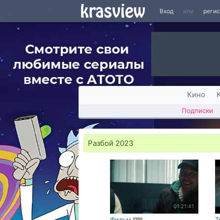
Вход
или
реги
Кино
Подписки
Разбой 2023
01:21:41
Фильм
Т