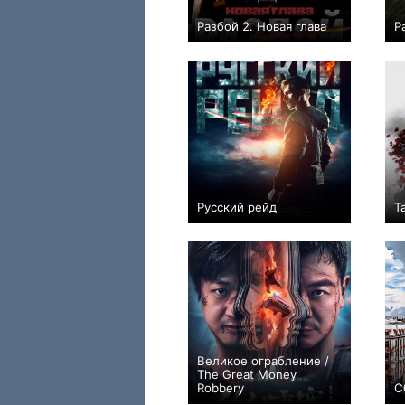
Разбой 2. Новая глава
Р
+2
Русский рейд
Т
+47
Великое ограбление /
The Great Money
Robbery
С
0