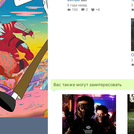
3 года назад
3
130
2
+6
О
3
Вас также могут заинтересовать