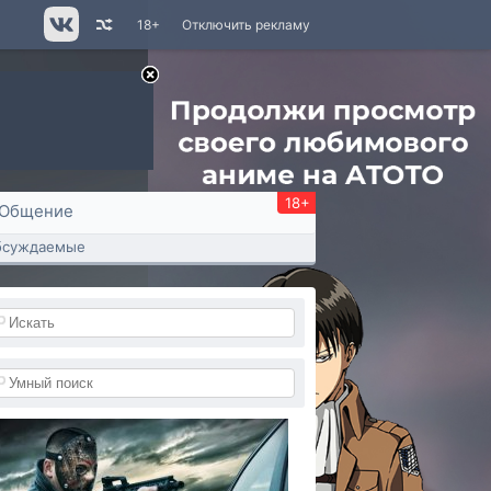
18+
Отключить рекламу
18+
Общение
бсуждаемые