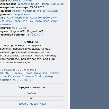
трана
:
Россия
,
Киргизия
роизводство
:
Cinemaus Studio
,
Чебер Production
ата премьеры в мире
: 15.06.2023
ежиссёр
:
Азамат Исмаилов
,
Максат Жумаев
ценарист
:
Заир Исаков
ктер
:
Атай Омурбеков
,
Адыл Болорбек уулу
,
ылдызбек Касейинов
,
Бек Бостонбаев
,
Учкун
бсаламов
ачество
:
WEB-DLRip
звучка
: Original AC3; Original EAC3
озрастной рейтинг
:
18+ (NC-17, R)
Описание
 городе происходит ряд дерзких
раблений перевозчиков денег, их ищет
чшее подразделение полиции, но они
егда оказываются на шаг позади. Наконец
анда грабителей решает сорвать большой
ш и затем залечь на дно.
та создания: 29 июня 2023
ги:
2023
,
Боевик
,
Драма
,
Криминал
,
Триллер
,
оссия
,
Киргизия
,
Cinemaus Studio
,
Чебер
oduction
,
WEB-DLRip
,
18+
Порядок просмотра
Разбой
Разбой 2. Новая глава