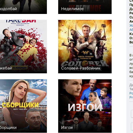
С
П
аздолбай
Неделимое
Д
Р
+2
+1
С
А
Ж
А
К
О
В
В
ог
лу
акебай
Соловей-Разбойник
вс
б
0
+28
ку
Да
Те
Р
Pr
борщики
Изгои
−1
0