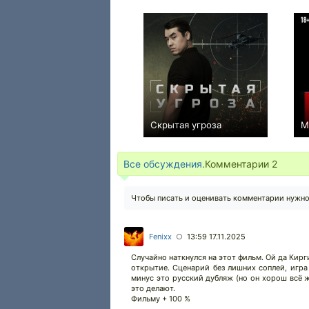
Скрытая угроза
М
+1
Все обсуждения.
Комментарии
2
Чтобы писать и оценивать комментарии нужн
Fenixx
13:59 17.11.2025
○
Случайно наткнулся на этот фильм. Ой да Кирг
открытие. Сценарий без лишних соплей, игра
минус это русский дубляж (но он хорош всё ж
это делают.
Фильму + 100 %