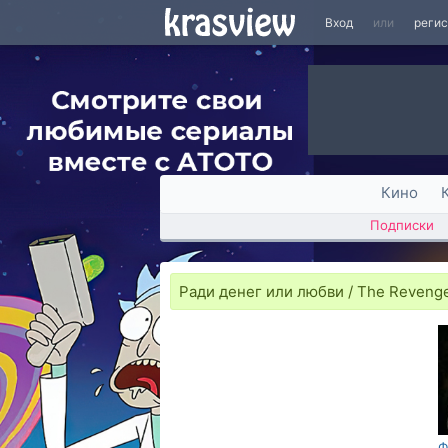
Вход
или
реги
Кино
Подписки
Ради денег или любви / The Revenge
Ф