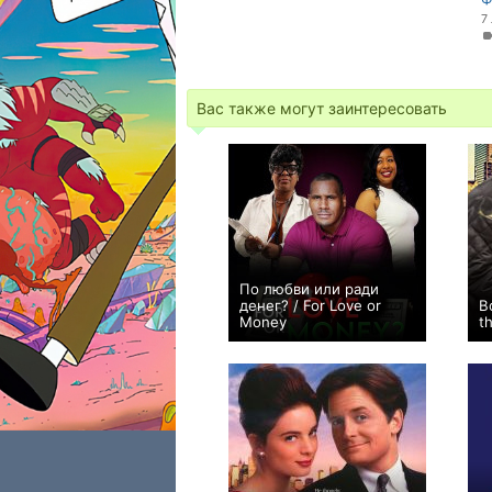
7
Вас также могут заинтересовать
По любви или ради
денег? / For Love or
В
Money
t
0