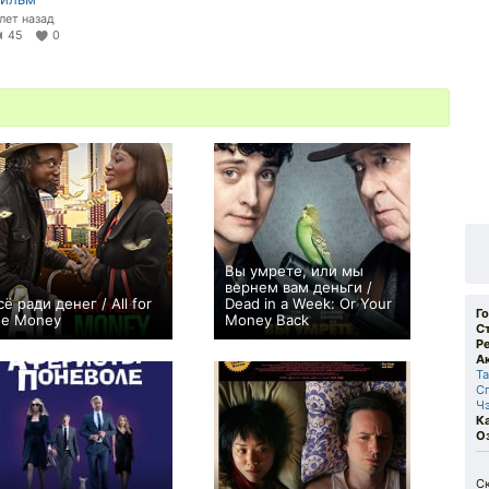
 лет назад
45
0
Вы умрете, или мы
вернем вам деньги /
сё ради денег / All for
Dead in a Week: Or Your
Г
he Money
Money Back
С
0
+62
Р
А
Т
С
Ч
К
О
С