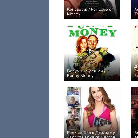
Консьерж / For Love or
А
Money
T
+8
Д
Безумные деньги /
R
Funny Money
R
0
Ради любви к Джорджу
В
/ For the Love of George
A