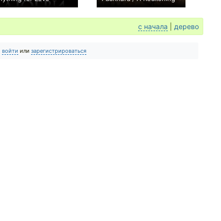
0
0
с начала
|
дерево
о
войти
или
зарегистрироваться