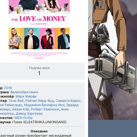
Подписчики
1
од
:
2018
трана
:
Великобритания
ежиссёр
:
Марк Мерфи
ктер
:
Тони Вэй
,
Рэйчел Херд-Вуд
,
Саманта Баркс
,
аня Рейнольдс
,
Мадалина Беллариу Ион
,
Эдвард
пелирс
,
Айван Кэй
,
Роберт Казински
,
Анна
энселлор
,
Дэвид Харгривз
ачество
:
WEB-DLRip
звучка
: iTunes (ELEKTRI4KA.UNIONGANG)
Описание
казочный роман преобретает неожиданный