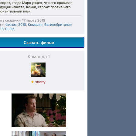
ворот, когда Марк узнает, что его красивая
дущая невеста, Конни, строит против него
еркантильный план
та создания: 17 марта 2019
ги:
Фильм
,
2018
,
Комедия
,
Великобритания
,
EB-DLRip
Скачать фильм
Команда
1
★
shorry