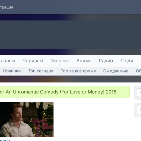
страция
Каналы
Сериалы
Фильмы
Аниме
Радио
Люди
Новинки
Топ сегодня
Топ за всё время
Ожидаемые
О
r: An Unromantic Comedy (For Love or Money) 2018
01:35:27
ильм