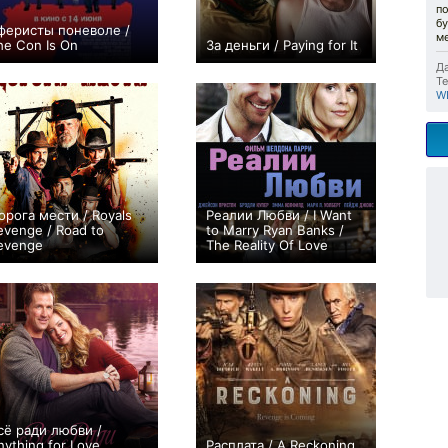
по
бу
феристы поневоле /
м
he Con Is On
За деньги / Paying for It
0
+1
Да
Те
W
орога мести / Royals
Реалии Любви / I Want
evenge / Road to
to Marry Ryan Banks /
evenge
The Reality Of Love
0
0
сё ради любви /
nything for Love
Расплата / A Reckoning