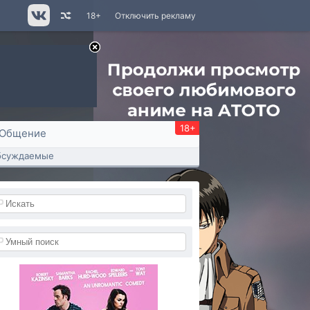
18+
Отключить рекламу
18+
Общение
бсуждаемые