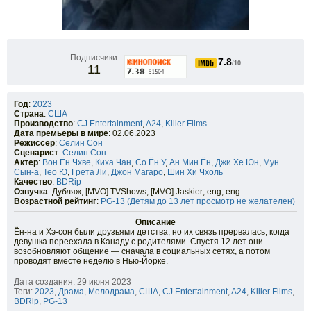
Подписчики
7.8
/10
11
Год
:
2023
Страна
:
США
Производство
:
CJ Entertainment
,
A24
,
Killer Films
Дата премьеры в мире
: 02.06.2023
Режиссёр
:
Селин Сон
Сценарист
:
Селин Сон
Актер
:
Вон Ён Чхве
,
Киха Чан
,
Со Ён У
,
Ан Мин Ён
,
Джи Хе Юн
,
Мун
Сын-а
,
Тео Ю
,
Грета Ли
,
Джон Магаро
,
Шин Хи Чхоль
Качество
:
BDRip
Озвучка
: Дубляж; [MVO] TVShows; [MVO] Jaskier; eng; eng
Возрастной рейтинг
:
PG-13 (Детям до 13 лет просмотр не желателен)
Описание
Ён-на и Хэ-сон были друзьями детства, но их связь прервалась, когда
девушка переехала в Канаду с родителями. Спустя 12 лет они
возобновляют общение — сначала в социальных сетях, а потом
проводят вместе неделю в Нью-Йорке.
Дата создания: 29 июня 2023
Теги:
2023
,
Драма
,
Мелодрама
,
США
,
CJ Entertainment
,
A24
,
Killer Films
,
BDRip
,
PG-13