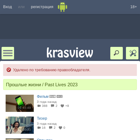
Вход
или
регистрация
18+
Удалено по требованию правообладателя.
Прошлые жизни / Past Lives 2023
Фильм
3 года назад
388
2
+8
01:45:49
Тизер
3 года назад
16
2
0
00:30