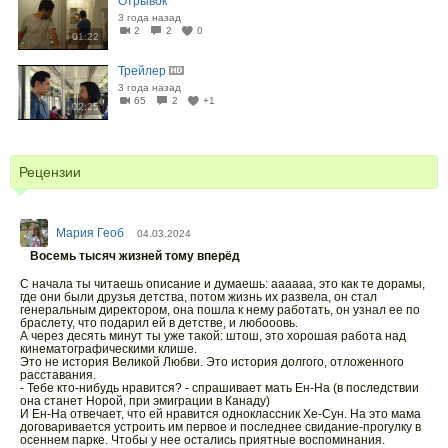
Отрывок
3 года назад
2
2
0
01:22
Трейлер
3 года назад
65
2
+1
02:25
Рецензии
Мария Геоб
04.03.2024
Восемь тысяч жизней тому вперёд
С начала ты читаешь описание и думаешь: аааааа, это как те дорамы,
где они были друзья детства, потом жизнь их развела, он стал
генеральным директором, она пошла к нему работать, он узнал ее по
браслету, что подарил ей в детстве, и любооовь.
А через десять минут ты уже такой: штош, это хорошая работа над
кинематографическими клише.
Это не история Великой Любви. Это история долгого, отложенного
расставания.
- Тебе кто-нибудь нравится? - спрашивает мать Ен-На (в последствии
она станет Норой, при эмиграции в Канаду)
И Ен-На отвечает, что ей нравится одноклассник Хе-Сун. На это мама
договаривается устроить им первое и последнее свидание-прогулку в
осеннем парке. Чтобы у нее остались приятные воспоминания.