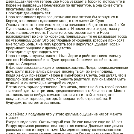
Двенадцатилетняя теперь уже Нора уезжает в Торонто, потому что в
Корее не выиграешь Нобелевскую по литературе, а она хочет стать
писателем, как и ее отец.
Проходит двенадцать лет.
Нора вспоминает прошлое, возможно она хотела бы вернуться в
Корею, вспоминает одноклассников, в том числе Хе-Суна.
Оказывается тот тоже искал ее, они начинают общаться по скайп. Хе-
Сун показывает Норе Сеул с высоты. И после этого видео, глаза у
Норы на мокром месте. После того, как говориться что Нора
разговаривает во сне по корейски, понимаешь что ее разрывает тоска
по утерянному дому. Это бесплодные отношения, которые приносят
мне только боль, я не могу бросить все и вернуться, думает Нора и
прерывает общение с другом детства.
Проходит еще двенадцать лет.
Нора теперь замужем, живет в Нью-Йорке и работает писателем, у
нее нет Нобелевской или Пулитцеровской премии, но ей есть что
терять в Америке.
В фильме высказана идея о прошлых жизнях. Люди, предназначенные
друг, другу, встречались раньше, восемь тысяч жизней подряд.
Когда Хе-Сун приезжает к Норе в Нью-Йорк из Сеула, они шутят, что в
прошлой жизни они их могли поженить родители, или она могла быть
птичкой, а он веткой, на которой он сидел.
В этом есть горькое утешение. Эта жизнь, может не быть твоей восьми
тысячной, где ты встретишь предназначенного тебе человека. Может
эта жизнь какая-нибудь семьсот пятая и ты и твой человек, это
покупатель и торговец, который продаст тебе отрез шёлка. В
будущем, вы встретитесь вновь.
P.S: сейчас я подумала что у этого фильма ощущение как от Макото
Синкая.
Вчера я видел сон. Очень старый сон. Во сне нам все еще по 13 лет.
Вокруг огромная равнина, вся покрытая снегом. Далекие огни домов
расплываются и тонут во тьме. Мы идем по ковру, свежевыпавшего
снега, не оставляя следов, идем и думаем Однажды мы снова будем