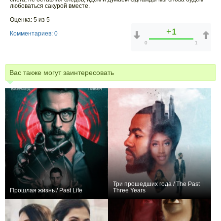
любоваться сакурой вместе.
Оценка: 5 из 5
+1
Комментариев: 0
0
1
Вас также могут заинтересовать
Три прошедших года / The Past
Прошлая жизнь / Past Life
Three Years
0
0