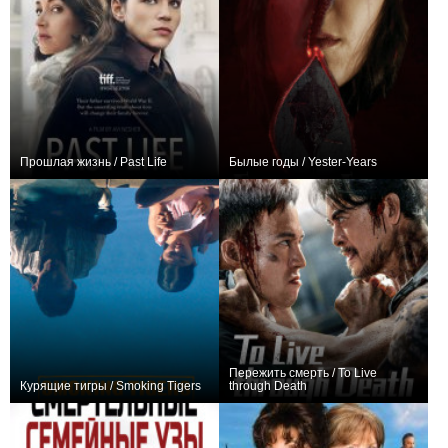
Прошлая жизнь / Past Life
Былые годы / Yester-Years
0
0
Пережить смерть / To Live
Курящие тигры / Smoking Tigers
through Death
0
+3