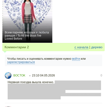
Всем парням, которых я любила
раньше / To All the Boys I've
Loved Before
+208
Комментарии
2
с начала
|
дерево
Чтобы писать и оценивать комментарии нужно
войти
или
зарегистрироваться
BOCTOK
23:10 04.05.2026
0
○
Нервная поездка вышла конечно.
Кореец тем самым сам себе душу
травит. Бабе тоже невероятных усилий стоит сдерживать себя,
чтобы не сорваться. А американский муж тут в принципе ни за что
выхватывает, который вообще самородок.
Но теперь как-будто бы действительно возможно корейцу станет
проще отпустить эту навязчивую идею