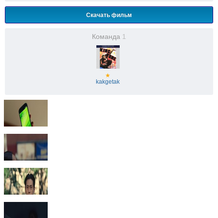
Скачать фильм
Команда
1
★
kakgetak