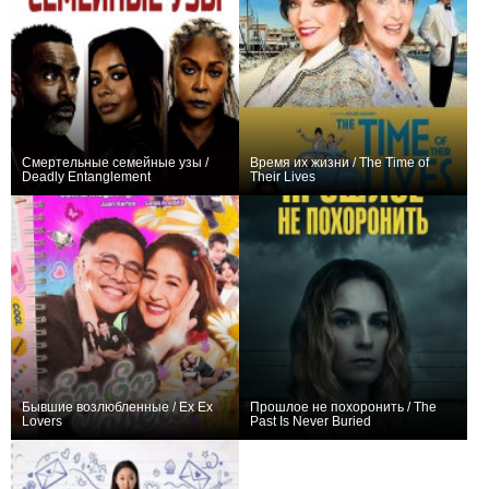
Смертельные семейные узы /
Время их жизни / The Time of
Deadly Entanglement
Their Lives
0
+1
Бывшие возлюбленные / Ex Ex
Прошлое не похоронить / The
Lovers
Past Is Never Buried
0
−1