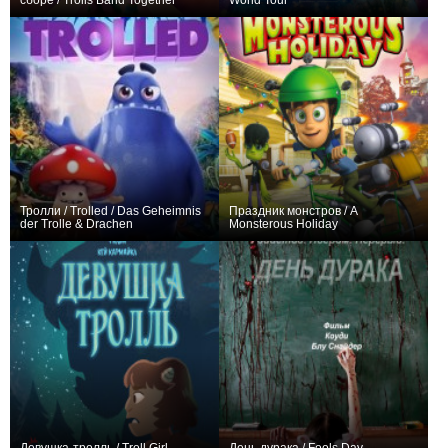
сборе / Trolls Band Together
World Tour
+17
+93
Тролли / Trolled / Das Geheimnis
Праздник монстров / A
der Trolle & Drachen
Monsterous Holiday
0
+1