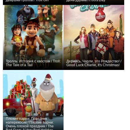
Девушка-тролль / Troll Girl
День дурака / Fools Day
+3
+9
Тролль: История с хвостом / Troll:
Держись, Чарли, это Рождество! /
The Tale of a Tail
Good Luck Charlie, It's Christmas!
+2
+1
Плохие парни: Праздник
наперекосяк / Плохие парни:
Очень плохой праздник / The