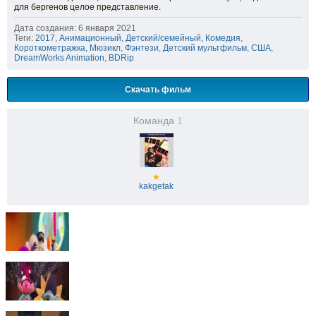
для бергенов целое представление.
Дата создания: 6 января 2021
Теги:
2017
,
Анимационный
,
Детский/семейный
,
Комедия
,
Короткометражка
,
Мюзикл
,
Фэнтези
,
Детский мультфильм
,
США
,
DreamWorks Animation
,
BDRip
Скачать фильм
Команда
1
★
kakgetak