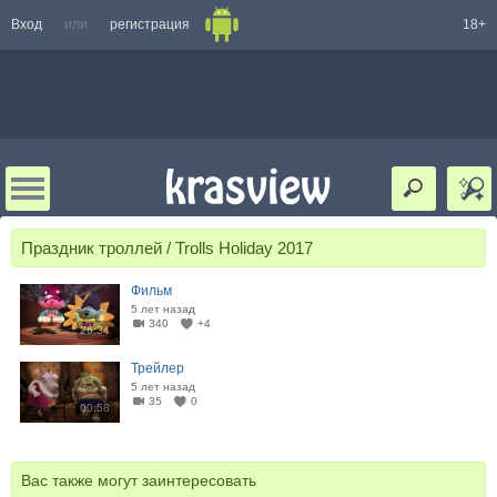
Вход
или
регистрация
18+
Праздник троллей / Trolls Holiday 2017
Фильм
5 лет назад
340
+4
26:34
Трейлер
5 лет назад
35
0
00:58
Вас также могут заинтересовать