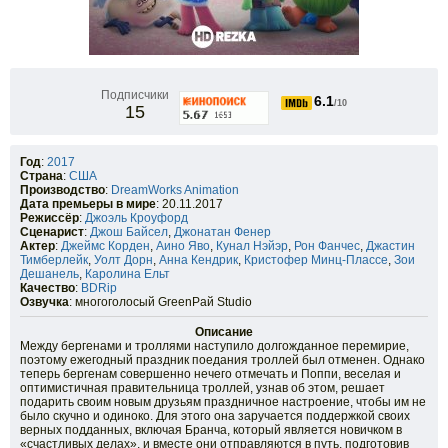
Подписчики
6.1
/10
15
Год
:
2017
Страна
:
США
Производство
:
DreamWorks Animation
Дата премьеры в мире
: 20.11.2017
Режиссёр
:
Джоэль Кроуфорд
Сценарист
:
Джош Байсел
,
Джонатан Фенер
Актер
:
Джеймс Корден
,
Аино Яво
,
Кунал Нэйэр
,
Рон Фанчес
,
Джастин
Тимберлейк
,
Уолт Дорн
,
Анна Кендрик
,
Кристофер Минц-Плассе
,
Зои
Дешанель
,
Каролина Ельт
Качество
:
BDRip
Озвучка
: многоголосый GreenРай Studio
Описание
Между бергенами и троллями наступило долгожданное перемирие,
поэтому ежегодный праздник поедания троллей был отменен. Однако
теперь бергенам совершенно нечего отмечать и Поппи, веселая и
оптимистичная правительница троллей, узнав об этом, решает
подарить своим новым друзьям праздничное настроение, чтобы им не
было скучно и одиноко. Для этого она заручается поддержкой своих
верных подданных, включая Бранча, который является новичком в
«счастливых делах», и вместе они отправляются в путь, подготовив