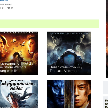
 лет назад
51
0
ластелины стихий 2 /
he Storm Warriors
Повелитель стихий /
Fung wan II)
The Last Airbender
+1
+33
Г
С
П