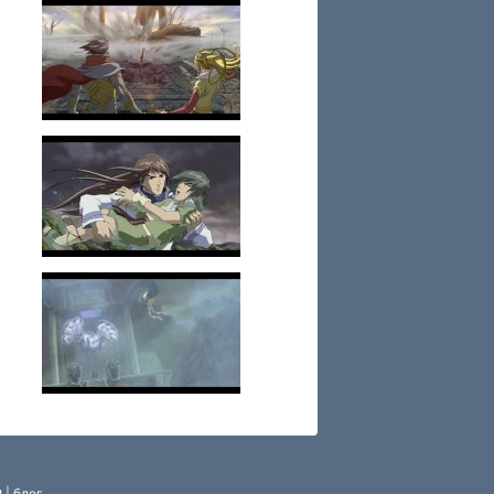
P
|
блог