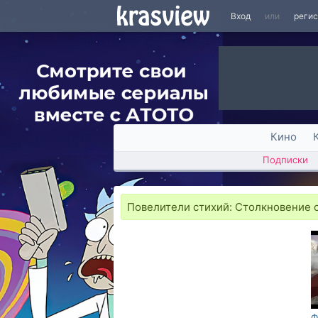
Вход
или
реги
Кино
Подписки
Повелители стихий: Столкновение со 
Ф