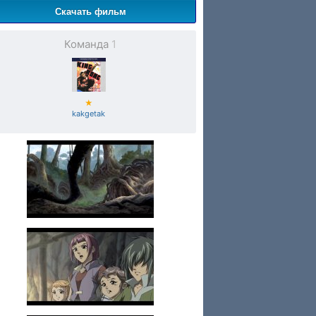
Скачать фильм
Команда
1
★
kakgetak