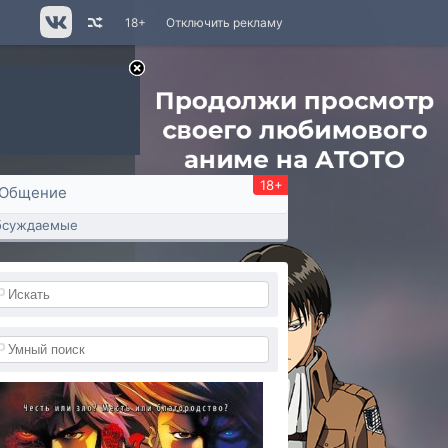
18+
Отключить рекламу
18+
Общение
бсуждаемые