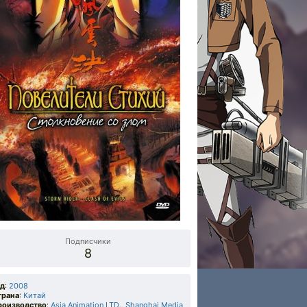
Подписчики
8
од
:
2008
трана
:
Китай
роизводство
:
Asia Animation LTD.
,
Shanghai Media