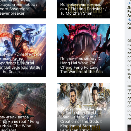
овелитель меча:
G
окрушитель небес /
Истребитель тёмных
Д
word Sovereign:
сил / Fighting Darksider /
Р
eavenbreaker
Tu Mo Zhan Shen
А
0
+4
Н
К
О
О
им
Бу
во
егенды «Смертельной
ро
итвы»: Битва
Повелитель моря / Da
по
оролевств / Mortal
Hang Hai Wang Zhi
о
ombat Legends: Battle
Cheng Feng Po Lang /
е
f the Realms
The Warlord of the Sea
в
+126
+2
И
чт
за
п
К
с
п
с
Трилогия о богах. Часть
р
1 / Feng shen Di yi bu:
п
ранители ветра
Zhao Ge feng yun /
же
Стражи ветра) / Feng
Creation of the Gods I:
u zhou (The Wind
Kingdom of Storms /
uardians)
Fengshen Trilogy