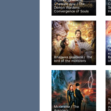
Стражи демонов:
П
Слияние душ / The
С
Demon Wardens:
S
Convergence of Souls
H
0
Л
б
к
Владыка демонов / The
K
lord of the monsters
o
+3
Х
(
Мстители / The
y
Avengers
G