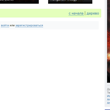
+11
+7
с начала
|
дерево
о
войти
или
зарегистрироваться
Да
Те
И
An
An