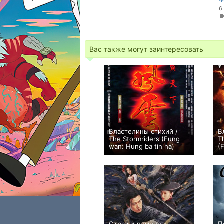
6
Вас также могут заинтересовать
Властелины стихий /
В
The Stormriders (Fung
T
wan: Hung ba tin ha)
(
+1