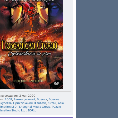
та создания: 2 мая 2020
ги:
2008
,
Анимационный
,
Боевик
,
Боевые
скусства
,
Приключения
,
Фэнтези
,
Китай
,
Asia
imation LTD.
,
Shanghai Media Group
,
Puzzle
imation Studio Ltd.
,
BDRip