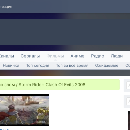
страция
Каналы
Сериалы
Фильмы
Аниме
Радио
Люди
Новинки
Топ сегодня
Топ за всё время
Ожидаемые
О
злом / Storm Rider: Clash Of Evils 2008
01:39:07
ильм