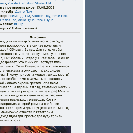
roup
,
Puzzle Animation Studio Ltd.
ата премьеры в мире
: 15.09.2008
ежиссёр
:
Данте Лам
ктер
:
Рэймонд Лам
,
Крисси Чау
,
Ричи Рен
,
иколас Тсе
,
Хинс Чунг
,
Реген Чунг
ачество
:
BDRip
звучка
: Дублированный
Описание
бъединиться мир боевых искусств будет
еть возможность в случае получения
ддой Облака и Ветра. Для того, чтобы
спроизвести собственную мечту, он всех
дных Облака и Ветра уничтожает. Но он не
дозревает, что у них существует план
тмщения. Юные Облако и Ветер становятся
го учениками и ожидают подходящее
ремя.К чему привести может жажда мести?
 что необходимо выдумать сценаристу,
обы около экрана зритель обо всем
бывал? На первый взгляд, тематику мести и
редательства раскрыть лучше «Граф Монте-
ристо» не удалось еще никому. Можно
делать надлежащие выводы. Хоть и
редпринимал герой романа наиболее
ложные интриги для осуществления мести,
оман можно отнести к категории,
одходящей для просмотра аудиторией
нского пола.