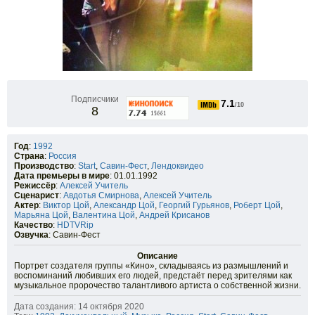
Подписчики
7.1
/10
8
Год
:
1992
Страна
:
Россия
Производство
:
Start
,
Савин-Фест
,
Лендоквидео
Дата премьеры в мире
: 01.01.1992
Режиссёр
:
Алексей Учитель
Сценарист
:
Авдотья Смирнова
,
Алексей Учитель
Актер
:
Виктор Цой
,
Александр Цой
,
Георгий Гурьянов
,
Роберт Цой
,
Марьяна Цой
,
Валентина Цой
,
Андрей Крисанов
Качество
:
HDTVRip
Озвучка
: Савин-Фест
Описание
Портрет создателя группы «Кино», складываясь из размышлений и
воспоминаний любивших его людей, предстаёт перед зрителями как
музыкальное пророчество талантливого артиста о собственной жизни.
Дата создания: 14 октября 2020