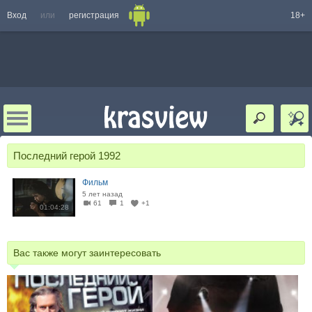
Вход
или
регистрация
18+
Последний герой 1992
Фильм
5 лет назад
61
1
+1
01:04:28
Вас также могут заинтересовать