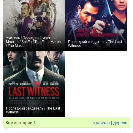
Учитель / Последний мастер /
Мастер / Shi Fu / The Final Master
Последний свидетель / The Last
/ The Master
Witness
0
0
Последний свидетель / The Last
Witness
0
Комментарии
1
с начала
|
дерево