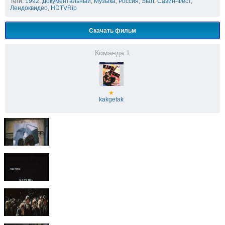
Теги:
1992
,
Документальный
,
Музыка
,
Россия
,
Start
,
Савин-Фест
,
Лендоквидео
,
HDTVRip
Скачать фильм
Команда
1
★
kakgetak