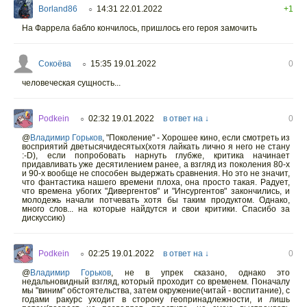
Borland86
14:31 22.01.2022
+1
○
На Фаррела бабло кончилось, пришлось его героя замочить
Сокоёва
15:35 19.01.2022
0
○
человеческая сущность...
Podkein
02:32 19.01.2022
в ответ на ↓
0
○
@
Владимир Горьков
,
"Поколение" - Хорошее кино, если смотреть из
восприятий дветысячидесятых(хотя лайкать лично я него не стану
:-D), если попробовать нарнуть глубже, критика начинает
придавливать уже десятилением ранее, а взгляд из поколения 80-х
и 90-х вообще не способен выдержать сравнения. Но это не значит,
что фантастика нашего времени плоха, она просто такая. Радует,
что времена убогих "Дивергентов" и "Инсургентов" закончились, и
молодежь начали потчевать хотя бы таким продуктом. Однако,
много слов... на которые найдутся и свои критики. Спасибо за
дискуссию)
Podkein
02:25 19.01.2022
в ответ на ↓
0
○
@
Владимир Горьков
,
не в упрек сказано, однако это
недальновидный взгляд, который проходит со временем. Поначалу
мы "виним" обстоятельства, затем окружение(читай - воспитание), с
годами ракурс уходит в сторону геопринадлежности, и лишь