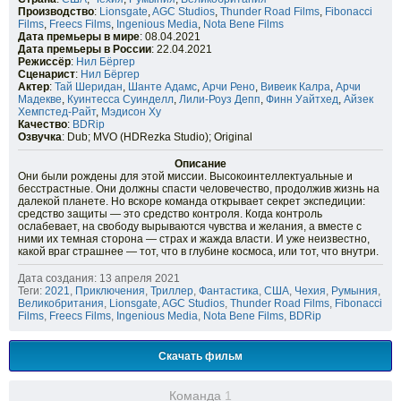
Производство
:
Lionsgate
,
AGC Studios
,
Thunder Road Films
,
Fibonacci
Films
,
Freecs Films
,
Ingenious Media
,
Nota Bene Films
Дата премьеры в мире
: 08.04.2021
Дата премьеры в России
: 22.04.2021
Режиссёр
:
Нил Бёргер
Сценарист
:
Нил Бёргер
Актер
:
Тай Шеридан
,
Шанте Адамс
,
Арчи Рено
,
Вивеик Калра
,
Арчи
Мадекве
,
Куинтесса Суинделл
,
Лили-Роуз Депп
,
Финн Уайтхед
,
Айзек
Хемпстед-Райт
,
Мэдисон Ху
Качество
:
BDRip
Озвучка
: Dub; MVO (HDRezka Studio); Original
Описание
Они были рождены для этой миссии. Высокоинтеллектуальные и
бесстрастные. Они должны спасти человечество, продолжив жизнь на
далекой планете. Но вскоре команда открывает секрет экспедиции:
средство защиты — это средство контроля. Когда контроль
ослабевает, на свободу вырываются чувства и желания, а вместе с
ними их темная сторона — страх и жажда власти. И уже неизвестно,
какой враг страшнее — тот, что в глубине космоса, или тот, что внутри.
Дата создания: 13 апреля 2021
Теги:
2021
,
Приключения
,
Триллер
,
Фантастика
,
США
,
Чехия
,
Румыния
,
Великобритания
,
Lionsgate
,
AGC Studios
,
Thunder Road Films
,
Fibonacci
Films
,
Freecs Films
,
Ingenious Media
,
Nota Bene Films
,
BDRip
Скачать фильм
Команда
1