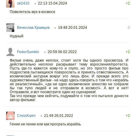
ok2410
22:13 15.04.2024
+2
○
Повелитель мух в космосе
Вячеслав Храмцов
19:48 20.01.2024
0
○
Нудный
FedorSumkin
20:59 06.02.2022
+2
○
Фильм очень даже неплох, стоит хотя бы одного просмотра. И
действительно неплохо раскрывает тему взросления/протеста.
Пусть где-то кажется кому-то и глупо, но это просто фильм про
подростков пытающихся повзрослеть и принять отвественность. А
космический антураж вокруг это лишь фон. И прежде всего это
художественный фильм - не надо здесь говорить о том что «корабль
не реалистичный», «да ни одно космическое агенство не собрали
бы так тупо людей и не отправили в космос!». А вот и нет!
Отправили, и вот посмотрите один из сценариев!
Так что прежде чем хейтить, подумайте о том что пытался донести
автор фильма!
CrossKaen
21:49 26.01.2022
+2
○
Гении не гении или как просрать корабль