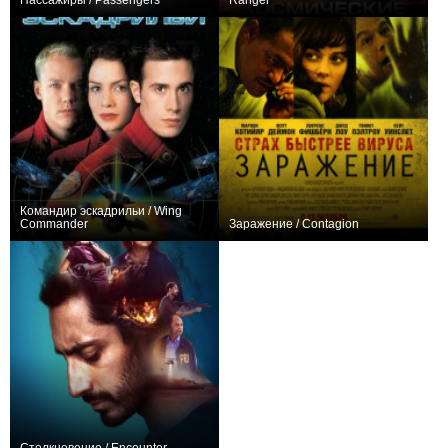
Пассажиры / Passengers
Ranger
+623
0
Командир эскадрильи / Wing
Commander
Заражение / Contagion
+7
+367