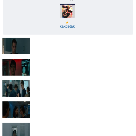
★
kakgetak