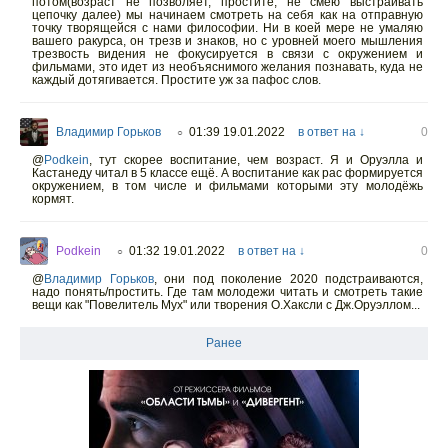
потом(возраст не позволяет, простите, не смею выстраивать
цепочку далее) мы начинаем смотреть на себя как на отправную
точку творящейся с нами философии. Ни в коей мере не умаляю
вашего ракурса, он трезв и знаков, но с уровней моего мышления
трезвость видения не фокусируется в связи с окружением и
фильмами, это идет из необъяснимого желания познавать, куда не
каждый дотягивается. Простите уж за пафос слов.
Владимир Горьков
01:39 19.01.2022
в ответ на ↓
0
○
@
Podkein
,
тут скорее воспитание, чем возраст. Я и Оруэлла и
Кастанеду читал в 5 классе ещё. А воспитание как рас формируется
окружением, в том числе и фильмами которыми эту молодёжь
кормят.
Podkein
01:32 19.01.2022
в ответ на ↓
0
○
@
Владимир Горьков
,
они под поколение 2020 подстраиваются,
надо понять/простить. Где там молодежи читать и смотреть такие
вещи как "Повелитель Мух" или творения О.Хаксли с Дж.Оруэллом...
Ранее