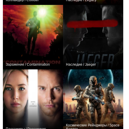
Коллайдер / Collider
Наследие / Legacy
−1
0
Заражение / Contamination
Наследие / Jaeger
0
0
Космические Рейнджеры / Space