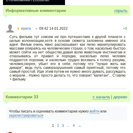
Столкновение / Encounter
+2
Информативные комментарии
скрыть
★
vipera
09:42 14.01.2022
+8
○
Суть фильма тут совсем не про путешествие к другой планете с
целью колонизации,хотя в основе сюжета заложена именно эта
идея. Фильм очень явно рассказывает как легко манипулировать
массами опираясь на человеческие страхи, о том, насколько быстро
может сойти на нет общество,давая волю животным инстинктам и
отказываясь от правил и порядка, насколько легко человек
поддается порокам, и насколько трудно воззвать к голосу разума,
человек,скорее, убьет его в себе, потому что "лучше жить как
дикари", ведь путь саморазрушения самый приятный, потому что
самый простой. Идя этим путем не нужно много думать, рассуждать
о морали... Нужно просто делать то, что говорит "капитан"... Ставлю
+ фильму.
Комментарии
33
с начала
|
дерево
Чтобы писать и оценивать комментарии нужно
войти
или
зарегистрироваться
1
2
3
...
4
→