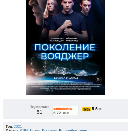
Подписчики
5.5
/10
51
Год
:
2021
Страна
:
США
,
Чехия
,
Румыния
,
Великобритания