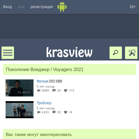
Вход
или
регистрация
18+
Поколение Вояджер / Voyagers 2021
Фильм
5 лет назад
3688
33
+73
01:48:07
Трейлер
5 лет назад
1431
33
+9
02:18
Вас также могут заинтересовать