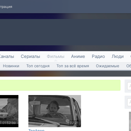
страция
Каналы
Сериалы
Фильмы
Аниме
Радио
Люди
Новинки
Топ сегодня
Топ за всё время
Ожидаемые
О
01:52:39
02:21
Трейлер