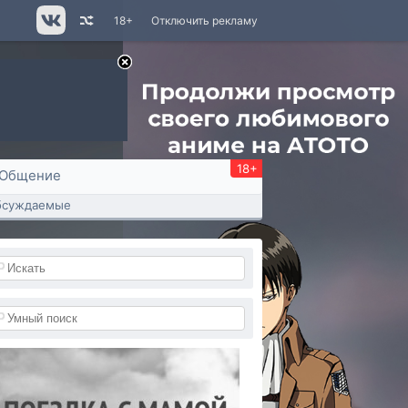
18+
Отключить рекламу
18+
Общение
бсуждаемые