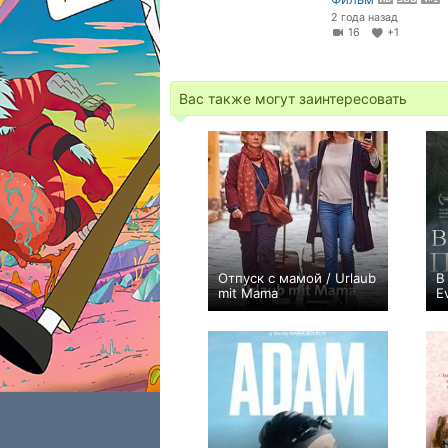
2 года назад
16
+1
Вас также могут заинтересовать
Отпуск с мамой / Urlaub
В
mit Mama
E
0