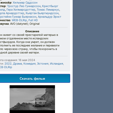
ежиссёр
:
Хильмар Оддссон
ктер
:
Тростур Лео Гуннарссон
,
Кристбьорг
ьелд
,
Гера Хилмарсдоттир
,
Томас Лемаркус
,
арпа Арнардоттир
,
Кьяртан Бьяргмундссон
,
рстейнн Гуннар Бьярнасон
,
Арнальдур Эрнст
ачество
:
WEB-DLRip
,
Full HD
звучка
: AVO (datynet); Original
Описание
он живет со своей престарелой матерью в
амом отдаленном месте исландских
стфьордов. Когда она умрет, он должен
полнить ее последнее желание и перевезти
ло через всю страну, чтобы похоронить в
одной деревне своей матери.
та создания: 16 мая 2024
ги:
2022
,
Драма
,
Комедия
,
Эстония
,
Исландия
,
EB-DLRip
Скачать фильм