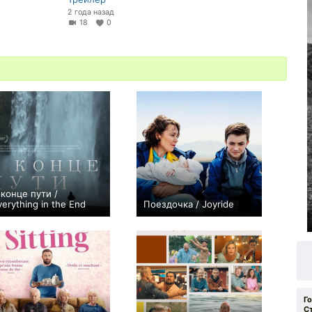
2 года назад
18
0
 конце пути /
verything in the End
Поездочка / Joyride
+1
0
Г
С