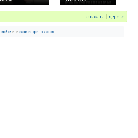
0
0
с начала
|
дерево
о
войти
или
зарегистрироваться