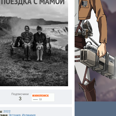
Подписчики
3
од
:
2022
трана
:
Эстония
,
Исландия