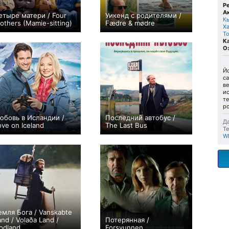
Р
А
етыре матери / Four
Уикенд с родителями /
К
others (Mamie-sitting)
Fædre & mødre
Х
0
0
То
К
О
Й
с
ве
ис
те
р
юбовь в Исландии /
Последний автобус /
Да
ove on Iceland
The Last Bus
Те
0
+2
W
емля Бога / Vanskabte
and / Volaða Land /
Потерянная /
odland
Forsvunnen