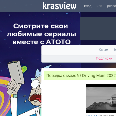
Вход
или
реги
Кино
Подписки
Поездка с мамой / Driving Mum 2022
Фильм