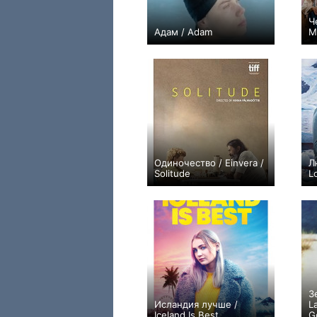
Ч
Адам / Adam
M
0
Одиночество / Einvera /
Л
Solitude
L
0
З
Исландия лучше /
L
Iceland Is Best
G