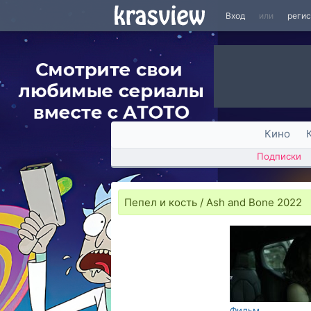
Вход
или
реги
Кино
Подписки
Пепел и кость / Ash and Bone 2022
Фильм