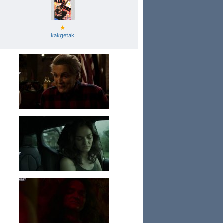
★
kakgetak