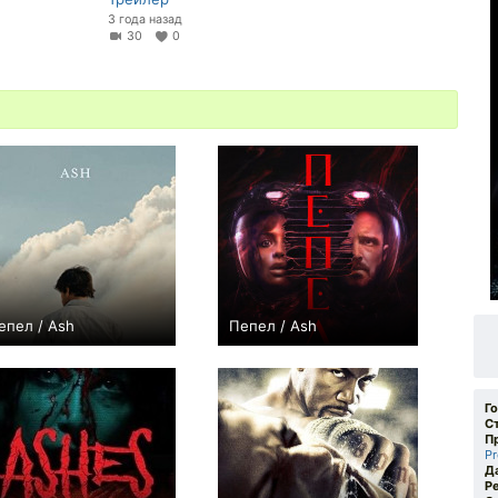
3 года назад
30
0
епел / Ash
Пепел / Ash
0
−10
Г
С
П
Pr
Д
Р