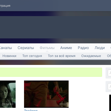
страция
Каналы
Сериалы
Фильмы
Аниме
Радио
Люди
Новинки
Топ сегодня
Топ за всё время
Ожидаемые
О
01:38:43
01:37
Трейлер