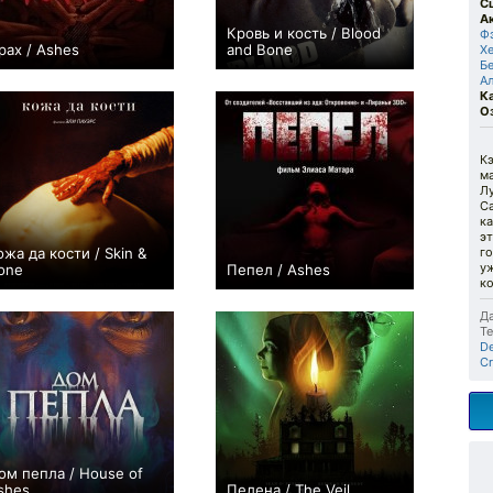
С
А
Кровь и кость / Blood
Ф
рах / Ashes
and Bone
Х
Б
−1
0
А
К
О
К
ма
Лу
Са
ка
эт
ожа да кости / Skin &
го
у
one
Пепел / Ashes
к
+1
0
Да
Те
De
Cr
ом пепла / House of
shes
Пелена / The Veil