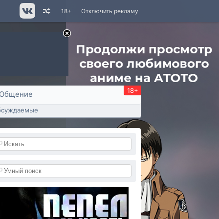
18+
Отключить рекламу
18+
Общение
бсуждаемые