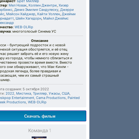
ценарист
:
Брет Миллер
ктер
:
Мел Новак
,
Коллин Джентри
,
Хизер
эрбэнкс
,
Дениз Эмилия Сандулеску
,
Джерри
ейс
,
Мейсон Хайджер
,
Кайти Уоллен
,
Джейми
ернадетт
,
Шейн Хагедорн
,
Майкл Джеймс
лександр
ачество
:
WEB-DLRip
звучка
: многоголосый Синема УС
Описание
эсси - бунтующий подросток и с новой
чехой ситуация обостряется, и её отец
кас решает забрать её и его новую жену
ру из города, чтобы немного сблизиться и
чественно провести время вместе. Вместо
ого они обнаруживают, что Мак-Кинли -
родская легенда, более правдивая и
жасающая, чем их самый страшный
ошмар.
та создания: 5 октября 2022
ги:
2022
,
Мистика
,
Триллер
,
Ужасы
,
США
,
skpop Entertainment
,
Cama Productions
,
Painted
eek Productions
,
WEB-DLRip
Скачать фильм
Команда
1