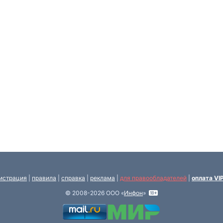
истрация
|
правила
|
справка
|
реклама
|
для правообладателей
|
оплата VI
© 2008-2026 ООО «
Инфон
»