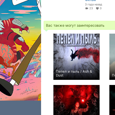
3 года назад
23
0
Вас также могут заинтересовать
Пепел и пыль / Ash &
Dust
П
−1