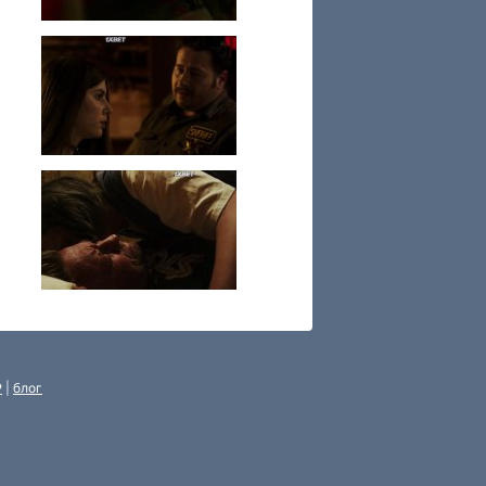
P
|
блог