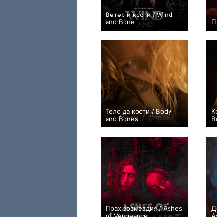
Ветер и кости / Wind
and Bone
П
0
Тело да кости / Body
К
and Bones
B
0
Прах возмездия / Ashes
Д
of Vengeance
A