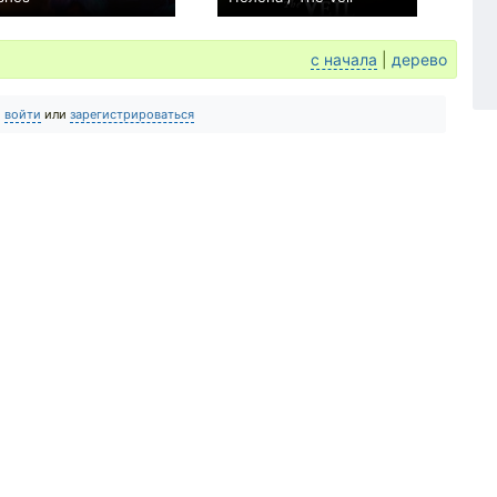
0
0
с начала
|
дерево
о
войти
или
зарегистрироваться