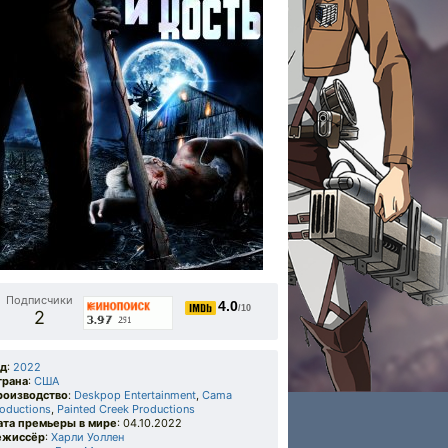
Подписчики
4.0
/10
2
од
:
2022
трана
:
США
роизводство
:
Deskpop Entertainment
,
Cama
oductions
,
Painted Creek Productions
ата премьеры в мире
: 04.10.2022
ежиссёр
:
Харли Уоллен