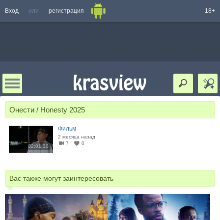
Вход
или
регистрация
18+
Онести / Honesty 2025
Фильм
2 месяца назад
7
0
02:01:30
Вас также могут заинтересовать