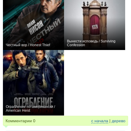
Вынести исповедь / Surviving
Честный вор / Honest Thief
Confession
+83
0
Ограбление по-американски /
American Heist
+1
Комментарии
0
с начала
|
дерево