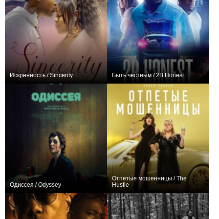
Искренность / Sincerity
Быть честным / 2B Honest
0
0
Отпетые мошенницы / The
Одиссея / Odyssey
Hustle
0
+140