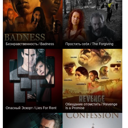
Безнравственность / Badness
Простить себя / The Forgiving
0
0
Обещание отомстить / Revenge
Опасный Эскорт / Lies For Rent
Is a Promise
+1
0