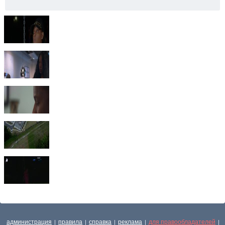
администрация
правила
справка
реклама
для правообладателей
|
|
|
|
|