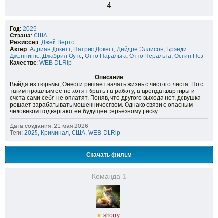
4
Год
:
2025
Страна
:
США
Режиссёр
:
Джей Вертс
Актер
:
Адриан Докетт
,
Патрис Докетт
,
Дейдре Эллисон
,
Брэнди
Дженнингс
,
Джабрил Оутс
,
Отто Паральта
,
Отто Перальта
,
Остин Пез
Качество
:
WEB-DLRip
Описание
Выйдя из тюрьмы, Онести решает начать жизнь с чистого листа. Но с
таким прошлым её не хотят брать на работу, а аренда квартиры и
счета сами себя не оплатят. Поняв, что другого выхода нет, девушка
решает зарабатывать мошенничеством. Однако связи с опасным
человеком подвергают её будущее серьёзному риску.
Дата создания: 21 мая 2026
Теги:
2025
,
Криминал
,
США
,
WEB-DLRip
Скачать фильм
Команда
1
★
shorry