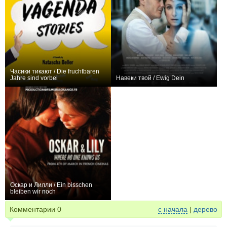
Часики тикают / Die fruchtbaren
Jahre sind vorbei
Навеки твой / Ewig Dein
0
+1
Оскар и Лилли / Ein bisschen
bleiben wir noch
0
Комментарии
0
с начала
|
дерево