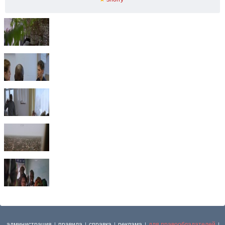
администрация
правила
справка
реклама
для правообладателей
|
|
|
|
|