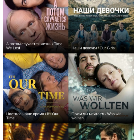
А потом случается жизнь / Time
We Lost
Наши девочки / Our Girls
0
0
Настало наше время / It's Our
О чем мы мечтаем / Was wir
Time
wollten
0
0