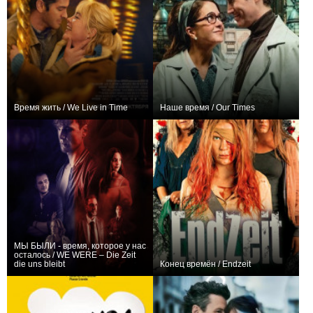
Время жить / We Live in Time
Наше время / Our Times
+11
0
МЫ БЫЛИ - время, которое у нас
осталось / WE WERE – Die Zeit
die uns bleibt
Конец времён / Endzeit
0
+1