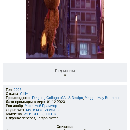
Подписчики
5
Год
:
2023
Страна
:
США
Производство
:
Ringling College of Art & Design
,
Maggie May Brummer
Дата премьеры в мире
: 01.12.2023
Режиссёр
:
Мэгги Мэй Браммер
Сценарист
:
Мэгги Мэй Браммер
Качество
:
WEB-DLRip
,
Full HD
Озвучка
: перевод не требуется
Описание