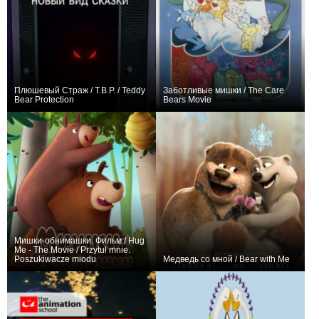
Плюшевый Страж / T.B.P. / Teddy
Заботливые мишки / The Care
Bear Protection
Bears Movie
0
+1
Мишки-обнимашки. Фильм / Hug
Me - The Movie / Przytul mnie.
Poszukiwacze miodu
Медведь со мной / Bear with Me
+1
0