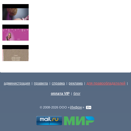
администрация
правила
справка
реклама
для правообладателей
|
|
|
|
|
оплата VIP
блог
|
Инфон
© 2008-2026 ООО «
»