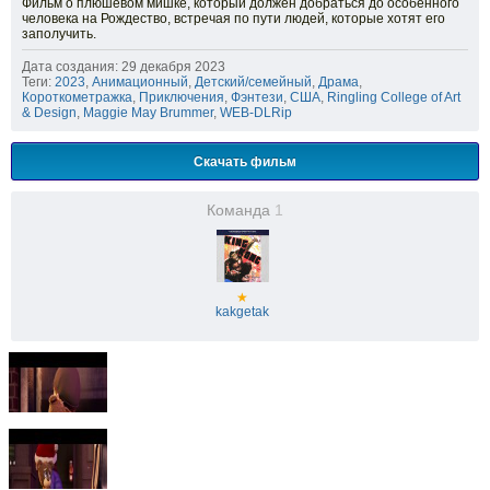
Фильм о плюшевом мишке, который должен добраться до особенного
человека на Рождество, встречая по пути людей, которые хотят его
заполучить.
Дата создания: 29 декабря 2023
Теги:
2023
,
Анимационный
,
Детский/семейный
,
Драма
,
Короткометражка
,
Приключения
,
Фэнтези
,
США
,
Ringling College of Art
& Design
,
Maggie May Brummer
,
WEB-DLRip
Скачать фильм
Команда
1
★
kakgetak