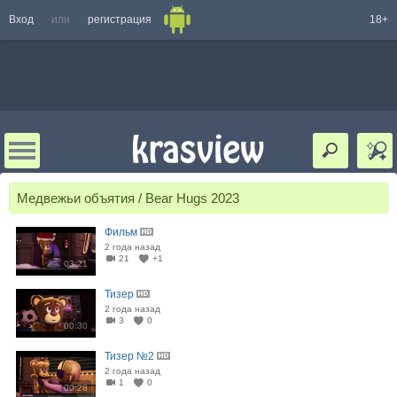
Вход
или
регистрация
18+
Медвежьи объятия / Bear Hugs 2023
Фильм
2 года назад
21
+1
03:21
Тизер
2 года назад
3
0
00:30
Тизер №2
2 года назад
1
0
00:28