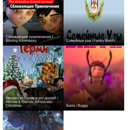
Сближающие приключения /
Binding Adventures
Семейные узы / Family Bonds
0
+1
Рождество Герми и его друзей /
Hermie & Friends: A Fruitcake
Christmas
Багги / Buggy
0
+1