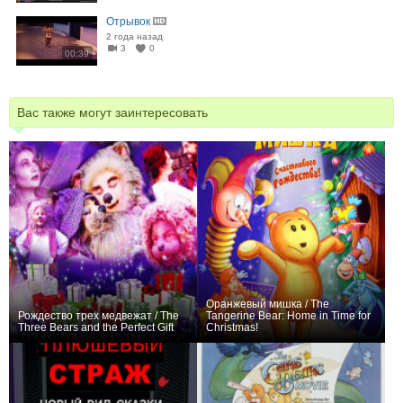
Отрывок
2 года назад
3
0
00:39
Вас также могут заинтересовать
Оранжевый мишка / The
Рождество трех медвежат / The
Tangerine Bear: Home in Time for
Three Bears and the Perfect Gift
Christmas!
0
0