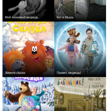
Мой знакомый медведь
Кот и Мышь
0
+1
Зимняя сказка
Привет, медведь!
0
0