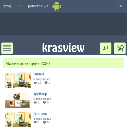
Вход
или
регистрация
18+
Мамин помощник 2020
Фильм
3 года назад
27
0
04:01
Трейлер
3 года назад
2
0
00:23
Отрывок
3 года назад
1
0
00:37