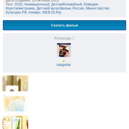
Дата создания: 29 октября 2022
Теги:
2020
,
Анимационный
,
Детский/семейный
,
Комедия
,
Короткометражка
,
Детский мультфильм
,
Россия
,
Министерство
Культуры РФ
,
Анимус
,
WEB-DLRip
Скачать фильм
Команда
1
★
kakgetak