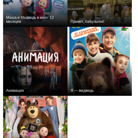
Маша и Медведь в кино: 12
месяцев
Привет, бабульник!
+2
+1
Анимация
Я — медведь
+1
+1