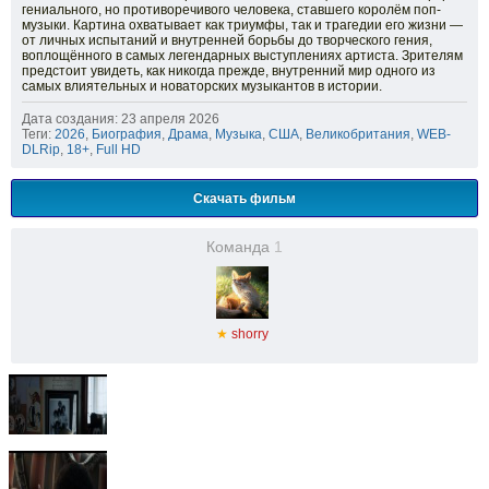
гениального, но противоречивого человека, ставшего королём поп-
музыки. Картина охватывает как триумфы, так и трагедии его жизни —
от личных испытаний и внутренней борьбы до творческого гения,
воплощённого в самых легендарных выступлениях артиста. Зрителям
предстоит увидеть, как никогда прежде, внутренний мир одного из
самых влиятельных и новаторских музыкантов в истории.
Дата создания: 23 апреля 2026
Теги:
2026
,
Биография
,
Драма
,
Музыка
,
США
,
Великобритания
,
WEB-
DLRip
,
18+
,
Full HD
Скачать фильм
Команда
1
★
shorry