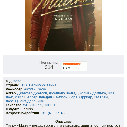
Подписчики
214
Год
:
2026
Страна
:
США
,
Великобритания
Режиссёр
:
Антуан Фукуа
Актер
:
Джаафар Джексон
,
Джулиано Вальди
,
Колман Доминго
,
Ниа
Лонг
,
Майлз Теллер
,
Кендрик Сэмпсон
,
Лора Хэрриер
,
Кэт Грэм
,
Лоренц Тейт
,
Дерек Люк
Качество
:
WEB-DLRip
,
Full HD
Озвучка
: English
Возрастной рейтинг
:
18+ (NC-17, R)
Описание
Фильм «Майкл» покажет зрителям захватывающий и честный портрет