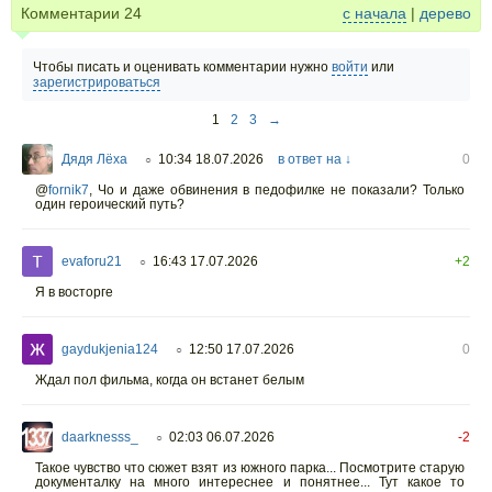
Комментарии
24
с начала
|
дерево
Чтобы писать и оценивать комментарии нужно
войти
или
зарегистрироваться
1
2
3
→
Дядя Лёха
10:34 18.07.2026
в ответ на ↓
0
○
@
fornik7
,
Чо и даже обвинения в педофилке не показали? Только
один героический путь?
evaforu21
16:43 17.07.2026
+2
○
Я в восторге
gaydukjenia124
12:50 17.07.2026
0
○
Ждал пол фильма, когда он встанет белым
daarknesss_
02:03 06.07.2026
-2
○
Такое чувство что сюжет взят из южного парка... Посмотрите старую
документалку на много интереснее и понятнее... Тут какое то