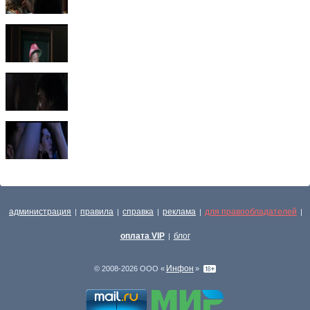
администрация
правила
справка
реклама
для правообладателей
|
|
|
|
|
оплата VIP
блог
|
Инфон
© 2008-2026 ООО «
»