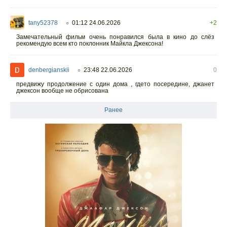
tany52378
01:12 24.06.2026
+2
○
Замечательный фильм очень понравился была в кино до слёз
рекомендую всем кто поклонник Майкла Джексона!
denbergianskii
23:48 22.06.2026
0
○
предвижу продолжение с один дома , гдето посередине, джанет
джексон вообще не обрисована
Ранее