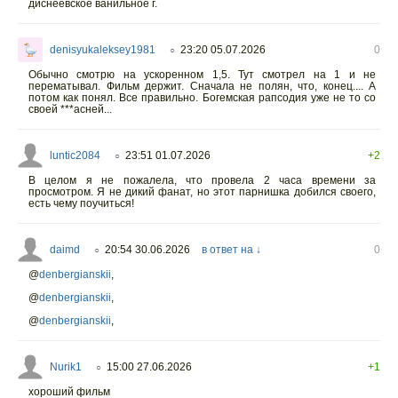
диснеевское ванильное г.
denisyukaleksey1981
23:20 05.07.2026
0
○
Обычно смотрю на ускоренном 1,5. Тут смотрел на 1 и не
перематывал. Фильм держит. Сначала не полян, что, конец.... А
потом как понял. Все правильно. Богемская рапсодия уже не то со
своей ***асней...
luntic2084
23:51 01.07.2026
+2
○
В целом я не пожалела, что провела 2 часа времени за
просмотром. Я не дикий фанат, но этот парнишка добился своего,
есть чему поучиться!
daimd
20:54 30.06.2026
в ответ на ↓
0
○
@
denbergianskii
,
@
denbergianskii
,
@
denbergianskii
,
Nurik1
15:00 27.06.2026
+1
○
хороший фильм