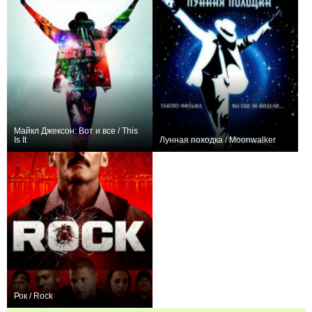
Майкл Джексон: Вот и все / This
Is It
Лунная походка / Moonwalker
+10
+6
Рок / Rock
0