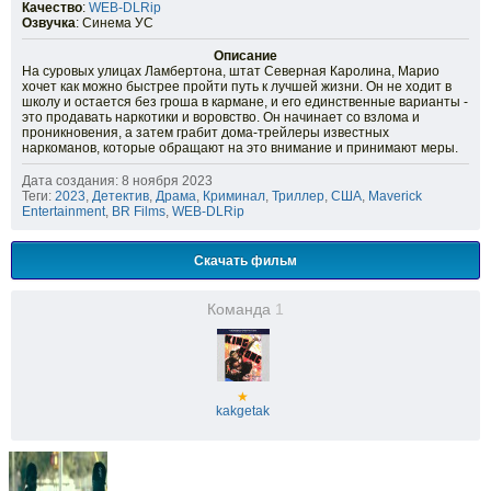
Качество
:
WEB-DLRip
Озвучка
: Синема УС
Описание
На суровых улицах Ламбертона, штат Северная Каролина, Марио
хочет как можно быстрее пройти путь к лучшей жизни. Он не ходит в
школу и остается без гроша в кармане, и его единственные варианты -
это продавать наркотики и воровство. Он начинает со взлома и
проникновения, а затем грабит дома-трейлеры известных
наркоманов, которые обращают на это внимание и принимают меры.
Дата создания: 8 ноября 2023
Теги:
2023
,
Детектив
,
Драма
,
Криминал
,
Триллер
,
США
,
Maverick
Entertainment
,
BR Films
,
WEB-DLRip
Скачать фильм
Команда
1
★
kakgetak