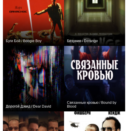
Буги Бой / Boogie Boy
Безумие / Derange
0
−1
Связанные кровью / Bound by
Дорогой Дэвид / Dear David
Blood
0
0