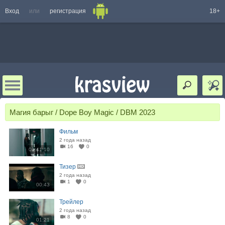
Вход
или
регистрация
18+
Магия барыг / Dope Boy Magic / DBM 2023
Фильм
2 года назад
16
0
01:41:10
Тизер
2 года назад
1
0
00:43
Трейлер
2 года назад
8
0
01:21