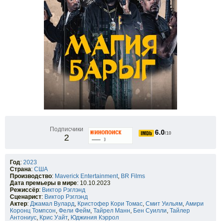
Подписчики
6.0
/10
2
Год
:
2023
Страна
:
США
Производство
:
Maverick Entertainment
,
BR Films
Дата премьеры в мире
: 10.10.2023
Режиссёр
:
Виктор Рэглэнд
Сценарист
:
Виктор Рэглэнд
Актер
:
Джамал Вулард
,
Кристофер Кори Томас
,
Смит Уильям
,
Амири
Коронц Томпсон
,
Фели Фейм
,
Тайрел Манн
,
Бен Суилли
,
Тайлер
Антониус
,
Крис Уайт
,
Юджиния Кэррол