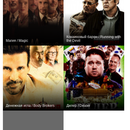
Кокаиновый барон / Running with
Магия / Magic
the Devil
0
+6
Денежная игла / Body Brokers
Дилер / Dealer
+2
0