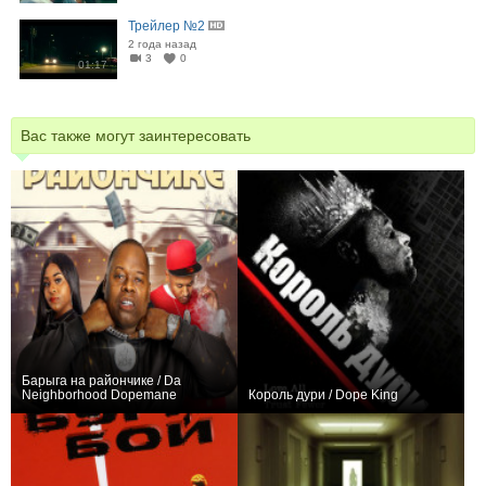
Трейлер №2
2 года назад
3
0
01:17
Вас также могут заинтересовать
Барыга на райончике / Da
Neighborhood Dopemane
Король дури / Dope King
0
0