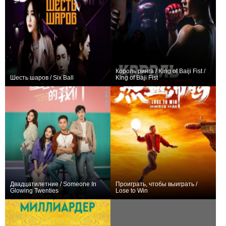
Король ринга / King of Baiji Fist /
Шесть шаров / Six Ball
King of Baji Fist
0
0
Двадцатилетние / Someone In
Проиграть, чтобы выиграть /
Glowing Twenties
Lose to Win
0
0