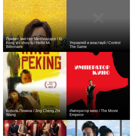
Привет, мистер Миллиардер / Xi
hong shi shou fu / Hello Mr.
Управляй и властвуй / Control
Billionaire
The Game
+4
0
Король Пекина / Jing Cheng Zhi
Император кино / The Movie
Wang
Emperor
0
0