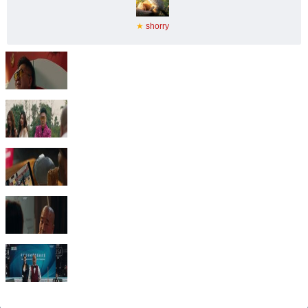
★
shorry