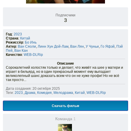
Подписчики
3
Год
:
2023
Страна
:
Китай
Режиссёр
:
Бо Инь
Актер
:
Ван Сяоли
,
Линн Хун Дой-Лам
,
Ван Лян
,
У Чуньи
,
Го Яфэй
,
Пэй
Пей
,
Ван Кан
Качество
:
WEB-DLRip
Описание
Сорокалетний холостяк только и делает, что живёт на шее у матери и
играет в бильярд, но в один прекрасный момент ему выпадает
великолепный шанс доказать всем что он не хуже профи! Но не всё
так просто...
Дата создания: 20 октября 2025
Теги:
2023
,
Драма
,
Комедия
,
Мелодрама
,
Китай
,
WEB-DLRip
Скачать фильм
Команда
1