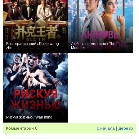
Без ограничений / Po ke wang
Любовь на миллион / The
zhe
Modelizer
0
0
Рискуя жизнью / Wan ming
0
Комментарии
0
с начала
|
дерево