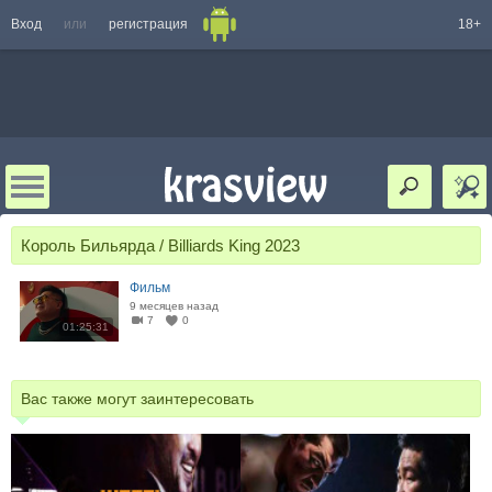
Вход
или
регистрация
18+
Король Бильярда / Billiards King 2023
Фильм
9 месяцев назад
7
0
01:25:31
Вас также могут заинтересовать