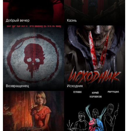
Добрый вечер
Казнь
0
+7
Возвращенец
Исходник
+2
+1