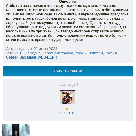
Описание
События разворачиваются вокруг пожилого мужчины и мелкого
мошенника, которые неожиданно оказались главными действующими
лицами на загробном суде. Облаченному в черное мужчине предстоит
выполнить роль судьи: белой печатью он может мгновенно открыть
дорогу в рай для подсудимого, а черной — в ад. Однако, когда судья
обнаруживает, что подсудимым является его заклятый враг, изрядно
насоливший ему при жизни, он твердо настроен отправить алчного
негодяя прямиком в ад. Вот только мошенник решает во что бы то ни
стало вымолить прощения у упрямого судьи...
Дата создания: 21 июня 2023
Теги:
2019
,
Комедия
,
Короткометражка
,
Ужасы
,
Фэнтези
,
Россия
,
Сергей Васильев
,
WEB-DLRip
Скачать фильм
Команда
1
★
kakgetak