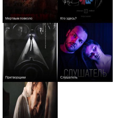
Мертвым повезло
Кто здесь?
+5
0
Притворщики
Слушатель
0
−1