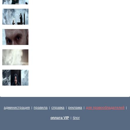
администрация
правила
справка
реклама
для правообладателей
|
|
|
|
|
оплата VIP
блог
|