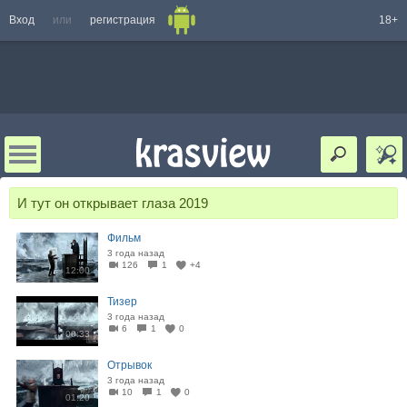
Вход
или
регистрация
18+
И тут он открывает глаза 2019
Фильм
3 года назад
126
1
+4
12:00
Тизер
3 года назад
6
1
0
00:33
Отрывок
3 года назад
10
1
0
01:20