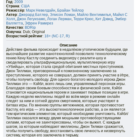
Год
:
2009
Страна
:
США
Режиссёр
:
Марк Невелдайн
,
Брайан Тейлор
Актер
:
Джерард Батлер
,
Элисон Ломан
,
Майло Вентимилья
,
Майкл С
Холл
,
Джон Легуизамо
,
Логан Лерман
,
Терри Крюс
,
Кит Дэвид
,
Эмбер
Валлетта
,
Эфрен Рамирез
Качество
:
BDRip
Озвучка
: Dub; Original
Возрастной рейтинг
:
18+ (NC-17, R)
Описание
Действие фильма происходит в недалёком утопическом будущем, где
высочайшее развитие нанотехнологий позволило технологическому
гению Кену Кастлу соединить видеоигру с реалити-шоу и
смоделировать ультрафункциональную, мультиплеерную игру
«Убийцы», которая стала средой обитания местных преступников.
Джон Тиллман, приговоренный к пожизненному заключению за
преступление, которого не совершал, должен принять участие в Игре,
чтобы получить свободу. Для одного богатого молодого игрока Джон
Тиллман это — Кэйбл, всего лишь сим, управляемый персонаж игры.
Благодаря своим боевым способностям и физической силе, Кэйбл
становится национальным героем и занимает первые позиции в игре.
Каждую неделю миллионы людей во всём мире в режиме онлайн
следят за ним и сотней других смертников, которые участвуют в
битвах игры. По мнению группы мятежников, которая противостоит
Кастлу, его игра — это высокотехнологичное рабство, а он является
тем критическим элементом, который необходимо уничтожить. Кэйбл/
Тиллман оказался между двумя мощными противоборствующими
силами, которые не заинтересованы, чтобы он выжил. С каждым
шагом, за которым наблюдают миллионы, Джон Тилман сражается,
чтобы получить свободу, восстановить свою личность и низвергнуть
систему, которая его заключила в тюрьму.