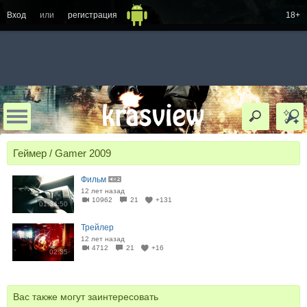
Вход
или
регистрация
18+
Геймер / Gamer 2009
Фильм
12 лет назад
10962
21
+131
01:34:50
Трейлер
12 лет назад
4712
21
+16
02:35
Вас также могут заинтересовать