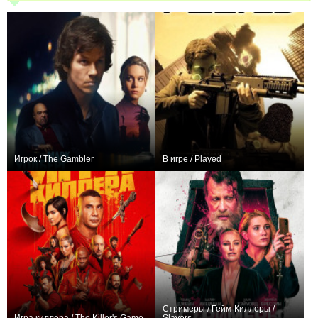
Игрок / The Gambler
В игре / Played
0
+1
Стримеры / Гейм-Киллеры /