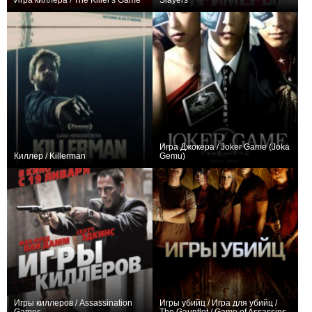
Игра киллера / The Killer's Game
Slayers
+129
+2
Игра Джокера / Joker Game (Joka
Киллер / Killerman
Gemu)
+2
0
Игры киллеров / Assassination
Игры убийц / Игра для убийц /