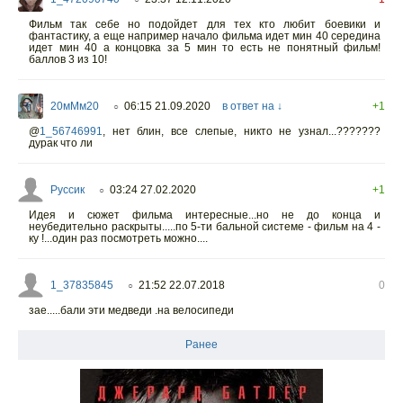
Фильм так себе но подойдет для тех кто любит боевики и
фантастику, а еще например начало фильма идет мин 40 середина
идет мин 40 а концовка за 5 мин то есть не понятный фильм!
баллов 3 из 10!
20мМм20
06:15 21.09.2020
в ответ на ↓
+1
○
@
1_56746991
,
нет блин, все слепые, никто не узнал...???????
дурак что ли
Руссик
03:24 27.02.2020
+1
○
Идея и сюжет фильма интересные...но не до конца и
неубедительно раскрыты.....по 5-ти бальной системе - фильм на 4 -
ку !...один раз посмотреть можно....
1_37835845
21:52 22.07.2018
0
○
зае.....бали эти медведи .на велосипеди
Ранее