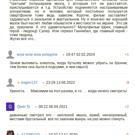
"третьим" полушарием мозга, с которым тот не расстаётся,
прислушивается и т.д. Устройство подчиняется настраиваемым
алгоритмам, но и человек, который постоянно пользуется
смартфоном тоже ведь зависим. Короче, фильм заставляет
задуматься о реальном и виртуальном. Ну и конечно же хороший
мазок был насчёт любви обывателя к жестокости на экране. Это уж
да, приучили. А что удивительного? Мультфильм Шрек, главный
герой - людоед! Супер. Или сериал Ганнибал, где главный герой -
тоже людоед.
Жутко всё это...
wow wow wow polegche
19:47 02.02.2024
+1
○
Зачем выпивать алкоголь, когда бутылку можно убрать за броник,
тем более она была в подсумке, в чем смысл)
★
evgen137
23:29 13.06.2022
-3
○
Хренота. . . .Максимум на пол разика, и то . . . когда нечего смотреть!
Qwer Ty
08:22 06.04.2021
+2
○
давненько смотрел его - неплохой экшон, яркий, ненапряжный,
местами брутальный. всё по законам жанра. на раз можно глянуть
1_472090740
23:37 12.11.2020
-1
○