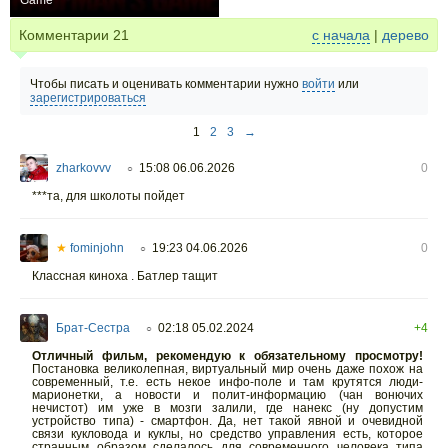
Game
0
Комментарии
21
с начала
|
дерево
Чтобы писать и оценивать комментарии нужно
войти
или
зарегистрироваться
1
2
3
→
zharkovvv
15:08 06.06.2026
0
○
***та, для школоты пойдет
★
fominjohn
19:23 04.06.2026
0
○
Классная киноха . Батлер тащит
Брат-Сестра
02:18 05.02.2024
+4
○
Отличный фильм, рекомендую к обязательному просмотру!
Постановка великолепная, виртуальный мир очень даже похож на
современный, т.е. есть некое инфо-поле и там крутятся люди-
марионетки, а новости и полит-информацию (чан вонючих
нечистот) им уже в мозги залили, где нанекс (ну допустим
устройство типа) - смартфон. Да, нет такой явной и очевидной
связи кукловода и куклы, но средство управления есть, которое
странным образом сделалось для современного человека типа