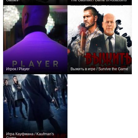
Games
The Gauntlet / Game of Assassins
+3
0
Игрок / Player
Выжить в игре / Survive the Game
0
−1
Игра Кауфмана / Kaufman's