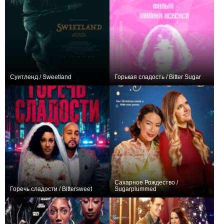
Суитленд / Sweetland
Горькая сладость / Bitter Sugar
+2
0
Сахарное Рождество /
Горечь сладости / Bittersweet
Sugarplummed
0
0