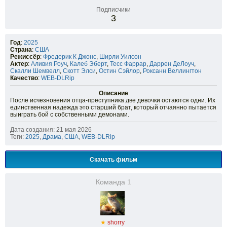
Подписчики
3
Год
:
2025
Страна
:
США
Режиссёр
:
Фредерик К Джонс
,
Ширли Уилсон
Актер
:
Аливия Роуч
,
Калеб Эберт
,
Тесс Фаррар
,
Даррен ДеЛоуч
,
Скалли Шемвелл
,
Скотт Элси
,
Остин Сэйлор
,
Роксанн Веллингтон
Качество
:
WEB-DLRip
Описание
После исчезновения отца-преступника две девочки остаются одни. Их
единственная надежда это старший брат, который отчаянно пытается
выиграть бой с собственными демонами.
Дата создания: 21 мая 2026
Теги:
2025
,
Драма
,
США
,
WEB-DLRip
Скачать фильм
Команда
1
★
shorry