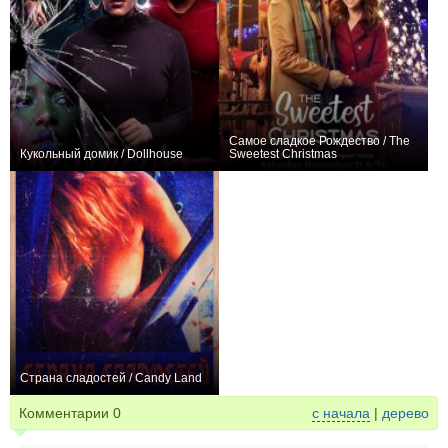
Самое сладкое Рождество / The
Кукольный домик / Dollhouse
Sweetest Christmas
0
+2
Страна сладостей / Candy Land
+2
Комментарии
0
с начала
|
дерево