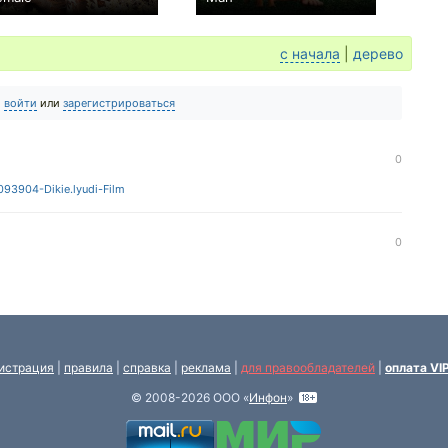
0
+9
с начала
|
дерево
о
войти
или
зарегистрироваться
0
1093904-Dikie.lyudi-Film
0
истрация
|
правила
|
справка
|
реклама
|
для правообладателей
|
оплата VI
© 2008-2026 ООО «
Инфон
»