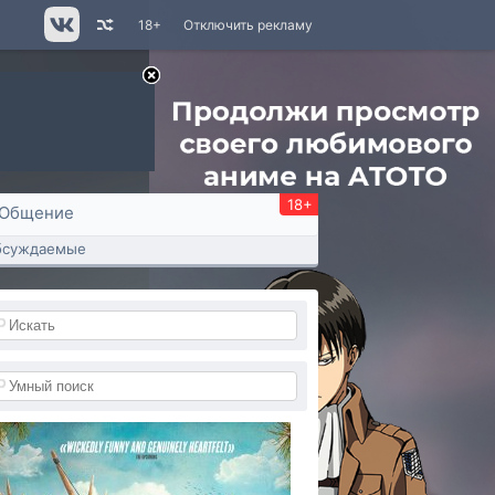
18+
Отключить рекламу
18+
Общение
бсуждаемые