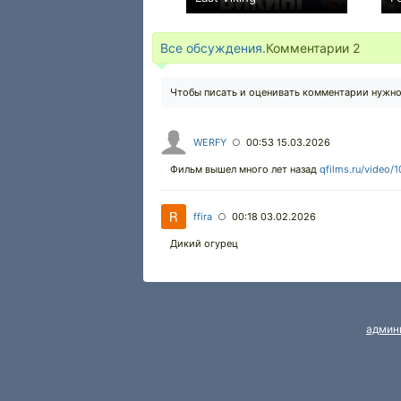
+5
Все обсуждения.
Комментарии
2
Чтобы писать и оценивать комментарии нужн
WERFY
00:53 15.03.2026
○
Фильм вышел много лет назад
qfilms.ru/video/
ffira
00:18 03.02.2026
○
Дикий огурец
админ