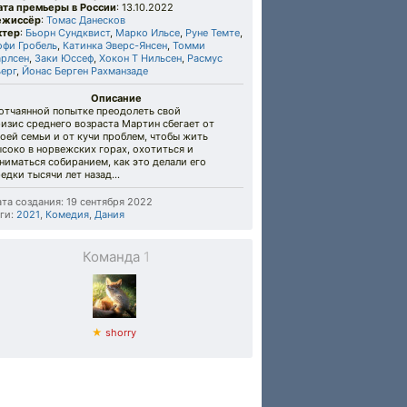
ата премьеры в России
: 13.10.2022
ежиссёр
:
Томас Данесков
ктер
:
Бьорн Сундквист
,
Марко Ильсе
,
Руне Темте
,
офи Гробель
,
Катинка Эверс-Янсен
,
Томми
арлсен
,
Заки Юссеф
,
Хокон Т Нильсен
,
Расмус
ерг
,
Йонас Берген Рахманзаде
Описание
 отчаянной попытке преодолеть свой
изис среднего возраста Мартин сбегает от
оей семьи и от кучи проблем, чтобы жить
соко в норвежских горах, охотиться и
ниматься собиранием, как это делали его
едки тысячи лет назад...
та создания: 19 сентября 2022
ги:
2021
,
Комедия
,
Дания
Команда
1
★
shorry