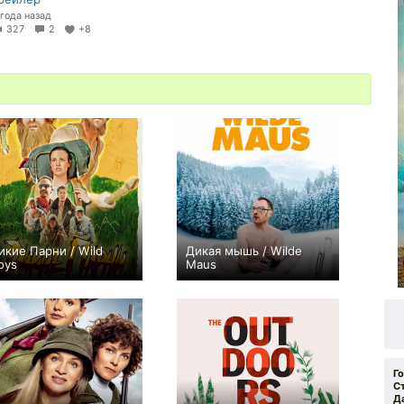
 года назад
327
2
+8
икие Парни / Wild
Дикая мышь / Wilde
oys
Maus
0
0
Г
С
Д