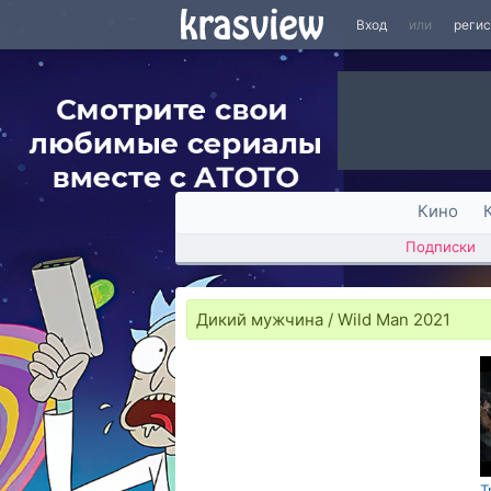
Вход
или
реги
Кино
Подписки
Дикий мужчина / Wild Man 2021
Т