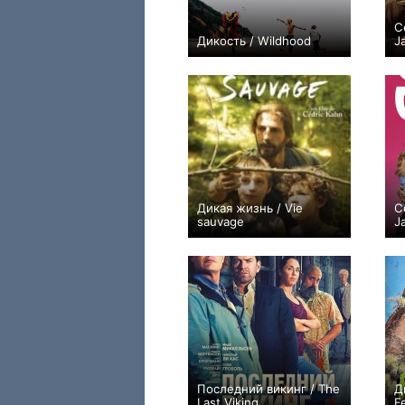
С
Дикость / Wildhood
J
+1
Дикая жизнь / Vie
С
sauvage
J
−1
Последний викинг / The
Д
Last Viking
F