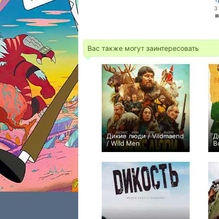
3
Вас также могут заинтересовать
Дикие люди / Vildmaend
Д
/ Wild Men
B
−1