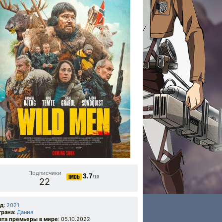
Подписчики
3.7
/10
22
од
:
2021
трана
:
Дания
ата премьеры в мире
: 05.10.2022