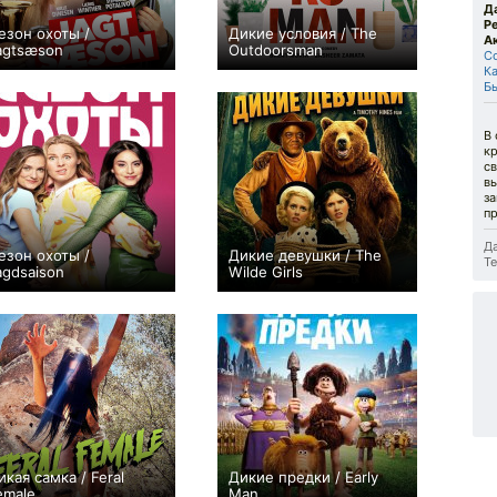
Д
Р
езон охоты /
Дикие условия / The
А
agtsæson
Outdoorsman
С
−1
0
К
Бь
В
кр
св
вы
за
пр
Да
езон охоты /
Дикие девушки / The
Те
agdsaison
Wilde Girls
+2
0
икая самка / Feral
Дикие предки / Early
emale
Man