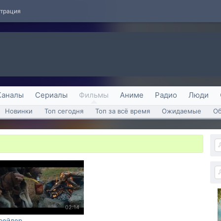
страция
Каналы
Сериалы
Фильмы
Аниме
Радио
Люди
Новинки
Топ сегодня
Топ за всё время
Ожидаемые
О
02:14
рейлер