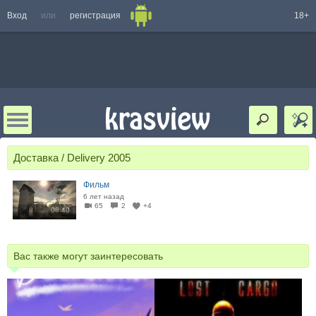
Вход
или
регистрация
18+
Доставка / Delivery 2005
Фильм
6 лет назад
65
2
+4
08:40
Вас также могут заинтересовать