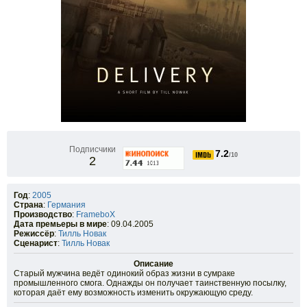
Подписчики
7.2
/10
2
Год
:
2005
Страна
:
Германия
Производство
:
FrameboX
Дата премьеры в мире
: 09.04.2005
Режиссёр
:
Тилль Новак
Сценарист
:
Тилль Новак
Описание
Старый мужчина ведёт одинокий образ жизни в сумраке
промышленного смога. Однажды он получает таинственную посылку,
которая даёт ему возможность изменить окружающую среду.