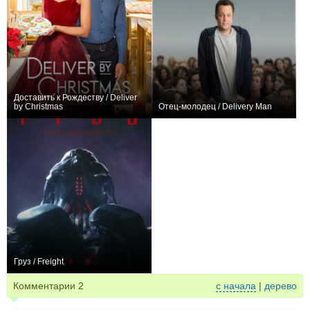
Доставить к Рождеству / Deliver
by Christmas
Отец-молодец / Delivery Man
+1
+150
Груз / Freight
+10
Комментарии
2
с начала
|
дерево