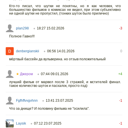
Кто-то писал, что шутки не понятны, но я как человек, что
большинство фильмов о комиксах не видел, при этом субъективно
ни одной шутки не пропустил, (тонких шуток было прилично)
plan298
18:27 15.02.2026
-3
○
Полное Гавно!!!
denbergianskii
06:56 14.01.2026
0
○
мёртвый бассейн да вульверина. но отзыв положительный
★
Джером
07:44 09.01.2026
+4
○
лучший фильм от марвел после 3 стражей, и мстителей финал.
такое количество шуток и пасхалок, просто пзд)
Fgfhffvvgvhnn
13:41 23.07.2025
-1
○
Что за днище? И половину фильма не "осилила".
Laysik
07:12 23.07.2025
-1
○