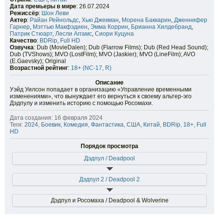
Дата премьеры в мире
: 26.07.2024
Режиссёр
:
Шон Леви
Актер
:
Райан Рейнольдс
,
Хью Джекман
,
Морена Баккарин
,
Дженнифер
Гарнер
,
Мэттью Макфэдиен
,
Эмма Коррин
,
Брианна Хилдебранд
,
Патрик Стюарт
,
Лесли Аггамс
,
Сиори Куцуна
Качество
:
BDRip
,
Full HD
Озвучка
: Dub (MovieDalen); Dub (Flarrow Films); Dub (Red Head Sound);
Dub (TVShows); MVO (LostFilm); MVO (Jaskier); MVO (LineFilm); AVO
(E.Gaevsky); Original
Возрастной рейтинг
:
18+ (NC-17, R)
Описание
Уэйд Уилсон попадает в организацию «Управление временными
изменениями», что вынуждает его вернуться к своему альтер-эго
Дэдпулу и изменить историю с помощью Росомахи.
Дата создания: 16 февраля 2024
Теги:
2024
,
Боевик
,
Комедия
,
Фантастика
,
США
,
Китай
,
BDRip
,
18+
,
Full
HD
Порядок просмотра
Дэдпул / Deadpool
Дэдпул 2 / Deadpool 2
Дэдпул и Росомаха / Deadpool & Wolverine