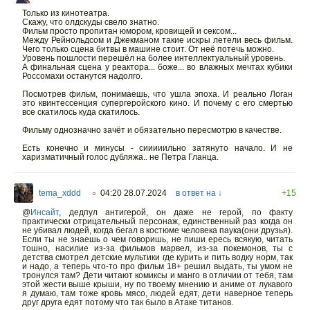
Только из кинотеатра.
Скажу, что олдскуды свело знатно.
Фильм просто пропитан юмором, кровищей и сексом...
Между Рейнольдсом и Джекманом такие искры летели весь фильм.
Чего только сцена битвы в машине стоит. От неё потечь можно.
Уровень пошлости перешёл на более интеллектуальный уровень.
А финальная сцена у реактора... боже... во влажных мечтах кубики
Россомахи останутся надолго.
Посмотрев фильм, понимаешь, что ушла эпоха. И реально Логан
это квинтессенция супергеройского кино. И почему с его смертью
все скатилось куда скатилось.
Фильму однозначно зачёт и обязательно пересмотрю в качестве.
Есть конечно и минусы - сииииильно затянуто начало. И не
харизматичный голос дубляжа.. не Петра Гланца.
tema_xddd
04:20 28.07.2024
в ответ на ↓
+15
○
@
Инсайт
,
дедпул антигерой, он даже не герой, по факту
практически отрицательный персонаж, единственный раз когда он
не убивал людей, когда бегал в костюме человека паука(они друзья).
Если ты не знаешь о чем говоришь, не пиши ересь всякую, читать
тошно, насилие из-за фильмов марвел, из-за покемонов, ты с
детства смотрел детские мультики где курить и пить водку норм, так
и надо, а теперь что-то про фильм 18+ решил выдать, ты умом не
тронулся там? Дети читают комиксы и манго в отличии от тебя, там
этой жести выше крыши, ну по твоему мнению и аниме от лукавого
я думаю, там тоже кровь мясо, людей едят, дети наверное теперь
друг друга едят потому что так было в Атаке титанов.