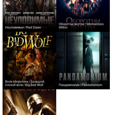
Оборотни внутри / Werewolves
Неуловимые / Red Dawn
Within
+6
+46
Волк оборотень / Большой,
плохой волк / Big Bad Wolf
Пандамониум / Pandamonium
+1
0