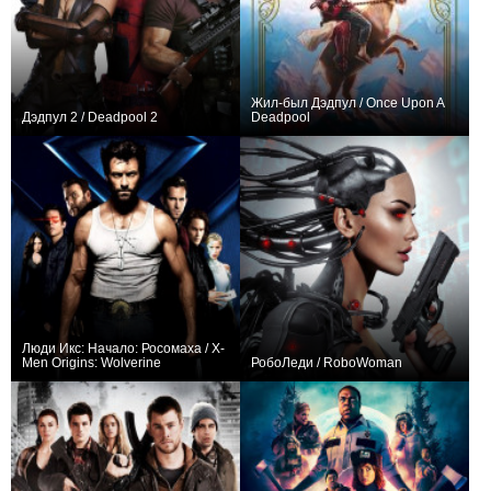
Жил-был Дэдпул / Once Upon A
Дэдпул 2 / Deadpool 2
Deadpool
+359
+19
Люди Икс: Начало: Росомаха / X-
Men Origins: Wolverine
РобоЛеди / RoboWoman
+3
0