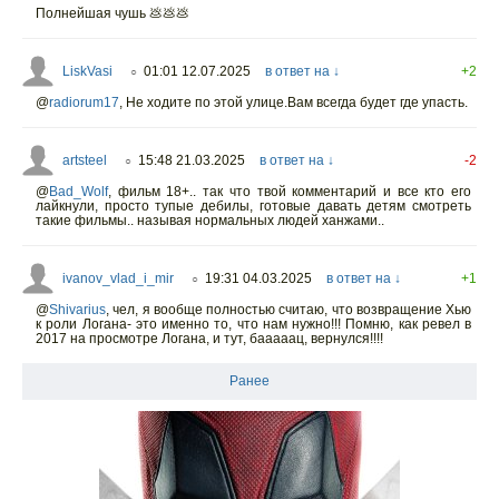
Полнейшая чушь 💩💩💩
LiskVasi
01:01 12.07.2025
в ответ на ↓
+2
○
@
radiorum17
,
Не ходите по этой улице.Вам всегда будет где упасть.
artsteel
15:48 21.03.2025
в ответ на ↓
-2
○
@
Bad_Wolf
,
фильм 18+.. так что твой комментарий и все кто его
лайкнули, просто тупые дебилы, готовые давать детям смотреть
такие фильмы.. называя нормальных людей ханжами..
ivanov_vlad_i_mir
19:31 04.03.2025
в ответ на ↓
+1
○
@
Shivarius
,
чел, я вообще полностью считаю, что возвращение Хью
к роли Логана- это именно то, что нам нужно!!! Помню, как ревел в
2017 на просмотре Логана, и тут, бааааац, вернулся!!!!
Ранее