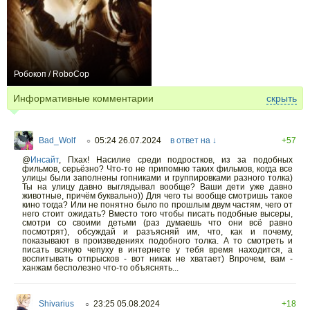
Робокоп / RoboCop
+4
Информативные комментарии
скрыть
Bad_Wolf
05:24 26.07.2024
в ответ на ↓
+57
○
@
Инсайт
,
Пхах! Насилие среди подростков, из за подобных
фильмов, серьёзно? Что-то не припомню таких фильмов, когда все
улицы были заполнены гопниками и группировками разного толка)
Ты на улицу давно выглядывал вообще? Ваши дети уже давно
животные, причём буквально)) Для чего ты вообще смотришь такое
кино тогда? Или не понятно было по прошлым двум частям, чего от
него стоит ожидать? Вместо того чтобы писать подобные высеры,
смотри со своими детьми (раз думаешь что они всё равно
посмотрят), обсуждай и разъясняй им, что, как и почему,
показывают в произведениях подобного толка. А то смотреть и
писать всякую чепуху в интернете у тебя время находится, а
воспитывать отпрысков - вот никак не хватает) Впрочем, вам -
ханжам бесполезно что-то объяснять...
Shivarius
23:25 05.08.2024
+18
○