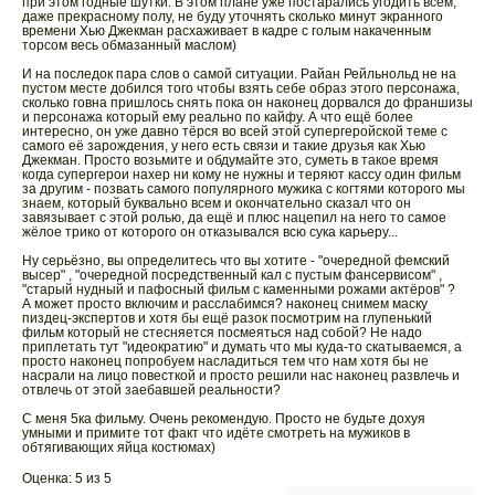
при этом годные шутки. В этом плане уже постарались угодить всем,
даже прекрасному полу, не буду уточнять сколько минут экранного
времени Хью Джекман расхаживает в кадре с голым накаченным
торсом весь обмазанный маслом)
И на последок пара слов о самой ситуации. Райан Рейльнольд не на
пустом месте добился того чтобы взять себе образ этого персонажа,
сколько говна пришлось снять пока он наконец дорвался до франшизы
и персонажа который ему реально по кайфу. А что ещё более
интересно, он уже давно тёрся во всей этой супергеройской теме с
самого её зарождения, у него есть связи и такие друзья как Хью
Джекман. Просто возьмите и обдумайте это, суметь в такое время
когда супергерои нахер ни кому не нужны и теряют кассу один фильм
за другим - позвать самого популярного мужика с когтями которого мы
знаем, который буквально всем и окончательно сказал что он
завязывает с этой ролью, да ещё и плюс нацепил на него то самое
жёлое трико от которого он отказывался всю сука карьеру...
Ну серьёзно, вы определитесь что вы хотите - "очередной фемский
высер" , "очередной посредственный кал с пустым фансервисом" ,
"старый нудный и пафосный фильм с каменными рожами актёров" ?
А может просто включим и расслабимся? наконец снимем маску
пиздец-экспертов и хотя бы ещё разок посмотрим на глупенький
фильм который не стесняется посмеяться над собой? Не надо
приплетать тут "идеократию" и думать что мы куда-то скатываемся, а
просто наконец попробуем насладиться тем что нам хотя бы не
насрали на лицо повесткой и просто решили нас наконец развлечь и
отвлечь от этой заебавшей реальности?
С меня 5ка фильму. Очень рекомендую. Просто не будьте дохуя
умными и примите тот факт что идёте смотреть на мужиков в
обтягивающих яйца костюмах)
Оценка: 5 из 5