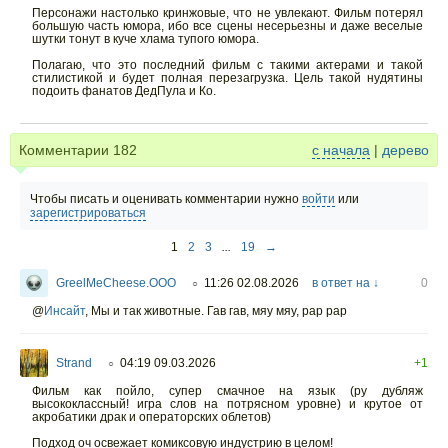
Персонажи настолько кринжовые, что не увлекают. Фильм потерял
большую часть юмора, ибо все сцены несерьезны и даже веселые
шутки тонут в куче хлама тупого юмора.
Полагаю, что это последний фильм с такими актерами и такой
стилистикой и будет полная перезагрузка. Цель такой нудятины
подоить фанатов ДедПула и Ко.
Комментарии
182
с начала
|
дерево
Чтобы писать и оценивать комментарии нужно
войти
или
зарегистрироваться
1
2
3
...
19
→
GreelMeCheese.OOO
11:26 02.08.2026
в ответ на ↓
0
○
@
Инсайт
,
Мы и так животные. Гав гав, мяу мяу, рар рар
Strand
04:19 09.03.2026
+1
○
Фильм как пойло, супер смачное на язык (ру дубляж
высококлассный! игра слов на потрясном уровне) и крутое от
акробатики драк и операторских облетов)
Подход оч освежает комиксовую индустрию в целом!