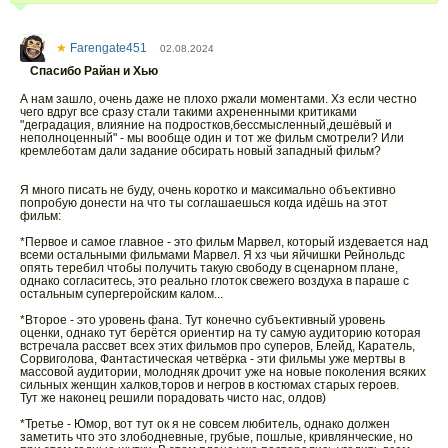
★
Farengate451
02.08.2024
Спасибо Райан и Хью
А нам зашло, очень даже не плохо ржали моментами. Хз если честно
чего вдруг все сразу стали такими ахрененными критиками
"деградация, влияние на подростков,бессмысленный,дешёвый и
неполноценный" - мы вообще один и тот же фильм смотрели? Или
кремлеботам дали задание обсирать новый западный фильм?
Я много писать не буду, очень коротко и максимально объективно
попробую донести на что ты соглашаешься когда идёшь на этот
фильм:
*Первое и самое главное - это фильм Марвел, который издевается над
всеми остальными фильмами Марвел. Я хз чьи яйчишки Рейнольдс
опять теребил чтобы получить такую свободу в сценарном плане,
однако согласитесь, это реально глоток свежего воздуха в параше с
остальным супергеройским калом...
*Второе - это уровень фана. Тут конечно субъективный уровень
оценки, однако тут берётся ориентир на ту самую аудиторию которая
встречала рассвет всех этих фильмов про суперов, Блейд, Каратель,
Сорвиголова, Фантастическая четвёрка - эти фильмы уже мертвы в
массовой аудитории, молодняк дрочит уже на новые поколения всяких
сильных женщин халков,торов и негров в костюмах старых героев.
Тут же наконец решили порадовать чисто нас, олдов)
*Третье - Юмор, вот тут ок я не совсем любитель, однако должен
заметить что это злободневные, грубые, пошлые, кривлянческие, но