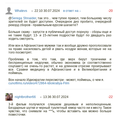
Whatevs
22:10 30.07.2024
в ответ на ↓
-20
○
@
Serega Shnaider
,
так это... чем тупее прикол, тем большему числу
зрителей он будет доступен. Очередное дно пробито, очередной
рекорд сборов - правильным курсом шагаете?
Больше скажу - запусти в публичный доступ порнуху - сборы еще и
не такие будут. 13- и 15-летние подростки будут по двадцать раз
ходить смотреть.
Или вон в Афганистане мужики так и вообще дружно проголосовали
за право насиловать детей и рвать ноздри женам, которые не на
того посмотрят.
Проблема в том, что там, где верх берут троечники и
беспринципные недоучки, обычно экономика (и соответственно
соцпакет) не очень-то растет, и на длинном отрезке проигрывают
все. Сравни медицину в Афганистане и в Великобритании и
поймешь.
Вон начало Идиократии пересмотри - может, поймешь, о чем я.
cunofilms.ru/video/472864-Idiokratiya-Film
nightbrother66
13:36 30.07.2024
-22
○
3-й фильм получился слишком дешевым и неполноценным.
Бездарные шутки и черный туалетный юмор часто ни к месту. Такое
чувство, что снимали на ***ь, чтобы вставить как можно больше
повесточки.