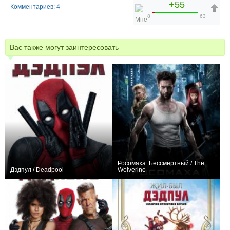
+55
Комментариев: 4
8
63
Вас также могут заинтересовать
Росомаха: Бессмертный / The
Дэдпул / Deadpool
Wolverine
+2
0