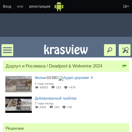
Вход
или
регистрация
18+
Дэдпул и Росомаха / Deadpool & Wolverine 2024
Фильм
2 года назад
34652
182
+476
02:07:47
Дублированный трейлер
2 года назад
4381
182
+30
02:35
Рецензии