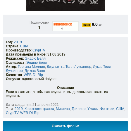
Подписчики
6.0
/10
1
Год
:
2019
Страна
:
США
Производство
:
CryptTV
Дата премьеры в мире
: 31.08.2019
Режиссёр
:
Эндрю Белл
Сценарист
:
Эндрю Белл
Актер
:
Гергана Меллин
,
Джульетта Толл Лучсингер
,
Лукас Толл
Лучсингер
,
Дуглас Ванн
Качество
:
WEB-DLRip
Озвучка
: одноголосый datynet
Описание
Если вы хотите, чтобы вас слушали, вы должны заставить их
слушать...
Дата создания: 21 апреля 2021
Теги:
2019
,
Короткометражка
,
Мистика
,
Триллер
,
Ужасы
,
Фэнтези
,
США
,
CryptTV
,
WEB-DLRip
Скачать фильм