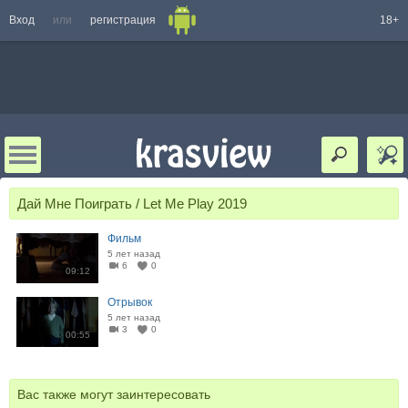
Вход
или
регистрация
18+
Дай Мне Поиграть / Let Me Play 2019
Фильм
5 лет назад
6
0
09:12
Отрывок
5 лет назад
3
0
00:55
Вас также могут заинтересовать