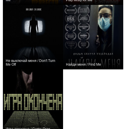
Me
Play Misty for Me
+1
0
Не выключай меня / Don't Turn
Me Off
Найди меня / Find Me
+1
0