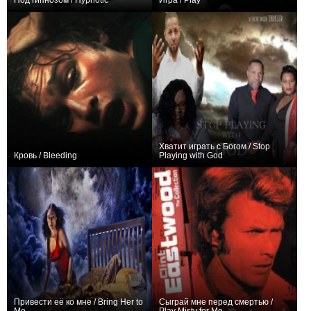
Под гипнозом / Hypnotic
Игра / Play
+9
+2
Хватит играть с Богом / Stop
Кровь / Bleeding
Playing with God
0
0
Привести её ко мне / Bring Her to
Сыграй мне перед смертью /