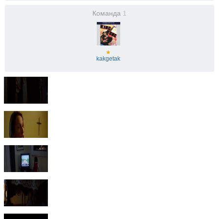
Команда
1
★
kakgetak