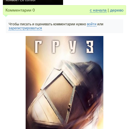
Конвой / Le convoi
0
Комментарии
0
с начала
|
дерево
Чтобы писать и оценивать комментарии нужно
войти
или
зарегистрироваться