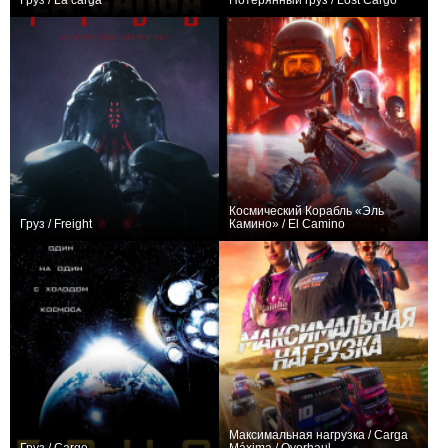
Груз / La carga
Потерянный груз / Lost Cargo
+2
+1
Космический Корабль «Эль
Груз / Freight
Камино» / El Camino
+10
+8
Максимальная нагрузка / Carga