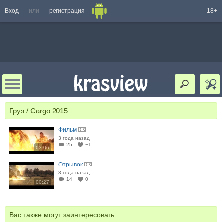
Вход
или
регистрация
18+
Груз / Cargo 2015
Фильм
3 года назад
25
−1
03:06
Отрывок
3 года назад
14
0
00:27
Вас также могут заинтересовать