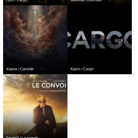
Груз / Cargo
Máxima / Overhaul
−1
+1
Харон / Caronte
Карго / Cargo
+10
0