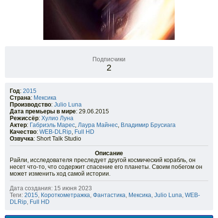
Подписчики
2
Год
:
2015
Страна
:
Мексика
Производство
:
Julio Luna
Дата премьеры в мире
: 29.06.2015
Режиссёр
:
Хулио Луна
Актер
:
Габриэль Марес
,
Лаура Майнес
,
Владимир Брусиага
Качество
:
WEB-DLRip
,
Full HD
Озвучка
: Short Talk Studio
Описание
Райли, исследователя преследует другой космический корабль, он
несет что-то, что содержит спасение его планеты. Своим побегом он
может изменить ход самой истории.
Дата создания: 15 июня 2023
Теги:
2015
,
Короткометражка
,
Фантастика
,
Мексика
,
Julio Luna
,
WEB-
DLRip
,
Full HD