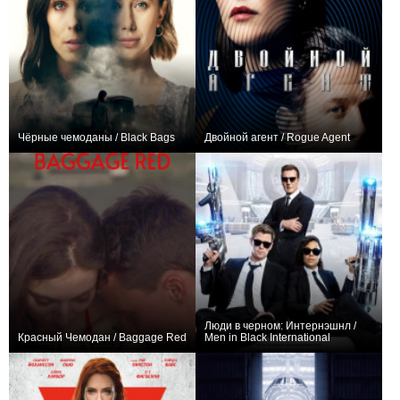
Чёрные чемоданы / Black Bags
Двойной агент / Rogue Agent
+1
+23
Люди в черном: Интернэшнл /
Красный Чемодан / Baggage Red
Men in Black International
−1
+210