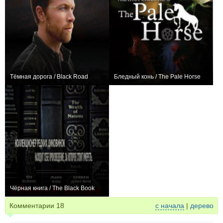
Тёмная дорога / Black Road
Бледный конь / The Pale Horse
+3
+1
Чёрная книга / The Black Book
0
Комментарии
18
с начала
|
дерево