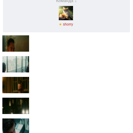
Команда
1
★
shorry