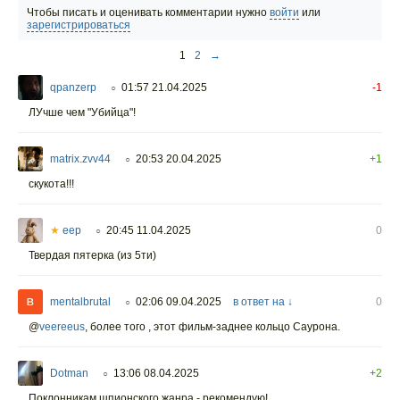
Чтобы писать и оценивать комментарии нужно
войти
или
зарегистрироваться
1
2
→
qpanzerp
01:57 21.04.2025
-1
○
ЛУчше чем "Убийца"!
matrix.zvv44
20:53 20.04.2025
+1
○
скукота!!!
★
eep
20:45 11.04.2025
0
○
Твердая пятерка (из 5ти)
mentalbrutal
02:06 09.04.2025
в ответ на ↓
0
○
@
veereeus
,
более того , этот фильм-заднее кольцо Саурона.
Dotman
13:06 08.04.2025
+2
○
Поклонникам шпионского жанра - рекомендую!