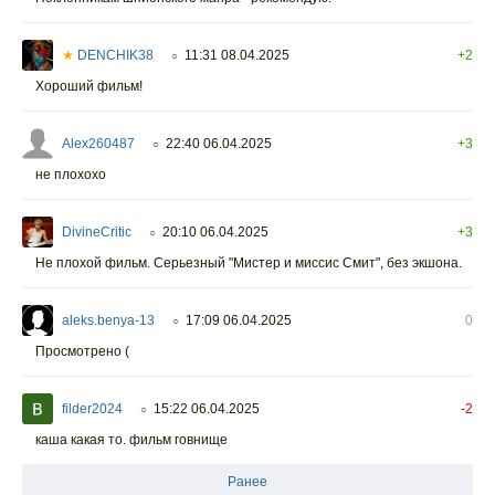
★
DENCHIK38
11:31 08.04.2025
+2
○
Хороший фильм!
Alex260487
22:40 06.04.2025
+3
○
не плохохо
DivineCritic
20:10 06.04.2025
+3
○
Не плохой фильм. Серьезный "Мистер и миссис Смит", без экшона.
aleks.benya-13
17:09 06.04.2025
0
○
Просмотрено (
filder2024
15:22 06.04.2025
-2
○
каша какая то. фильм говнище
Ранее