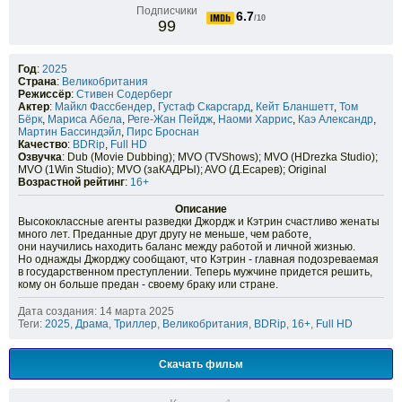
Подписчики
6.7
/10
99
Год
:
2025
Страна
:
Великобритания
Режиссёр
:
Стивен Содерберг
Актер
:
Майкл Фассбендер
,
Густаф Скарсгард
,
Кейт Бланшетт
,
Том
Бёрк
,
Мариса Абела
,
Реге-Жан Пейдж
,
Наоми Харрис
,
Каэ Александр
,
Мартин Бассиндэйл
,
Пирс Броснан
Качество
:
BDRip
,
Full HD
Озвучка
: Dub (Movie Dubbing); MVO (TVShows); MVO (HDrezka Studio);
MVO (1Win Studio); MVO (заКАДРЫ); AVO (Д.Есарев); Original
Возрастной рейтинг
:
16+
Описание
Высококлассные агенты разведки Джордж и Кэтрин счастливо женаты
много лет. Преданные друг другу не меньше, чем работе,
они научились находить баланс между работой и личной жизнью.
Но однажды Джорджу сообщают, что Кэтрин - главная подозреваемая
в государственном преступлении. Теперь мужчине придется решить,
кому он больше предан - своему браку или стране.
Дата создания: 14 марта 2025
Теги:
2025
,
Драма
,
Триллер
,
Великобритания
,
BDRip
,
16+
,
Full HD
Скачать фильм