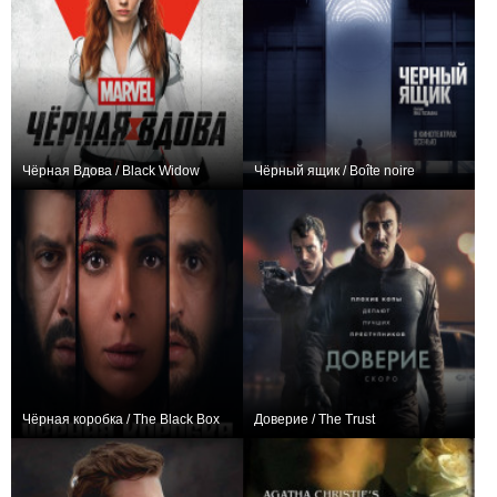
Чёрная Вдова / Black Widow
Чёрный ящик / Boîte noire
+176
+161
Чёрная коробка / The Black Box
Доверие / The Trust
0
+25