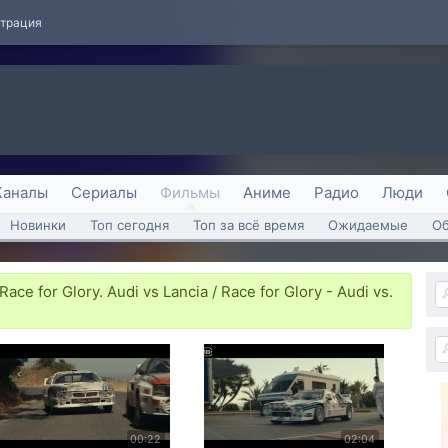
страция
Каналы
Сериалы
Фильмы
Аниме
Радио
Люди
Новинки
Топ сегодня
Топ за всё время
Ожидаемые
О
ce for Glory. Audi vs Lancia / Race for Glory - Audi vs.
00:22
02:04