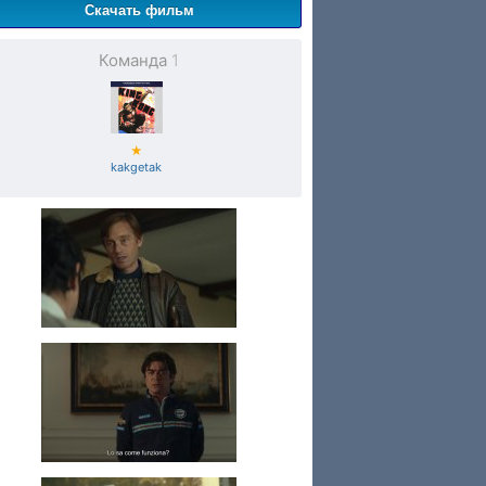
Скачать фильм
Команда
1
★
kakgetak