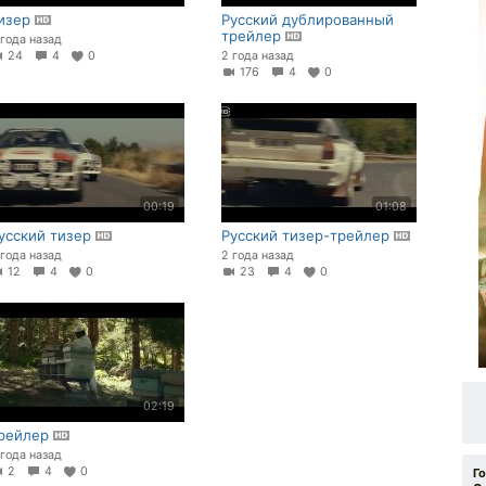
изер
Русский дублированный
трейлер
 года назад
24
4
0
2 года назад
176
4
0
00:19
01:08
усский тизер
Русский тизер-трейлер
 года назад
2 года назад
12
4
0
23
4
0
02:19
рейлер
 года назад
2
4
0
Г