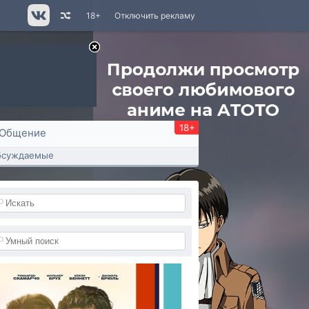
18+
Отключить рекламу
18+
Общение
бсуждаемые