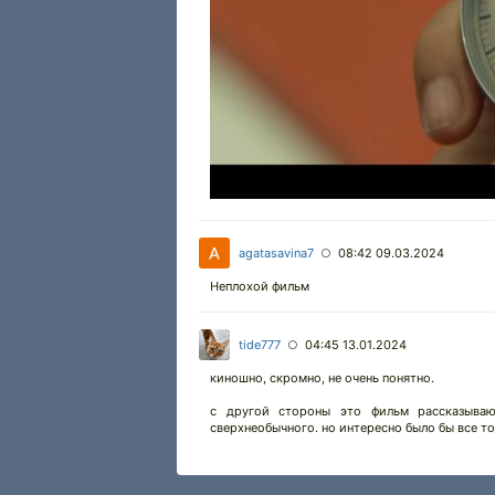
agatasavina7
08:42 09.03.2024
○
Неплохой фильм
tide777
04:45 13.01.2024
○
киношно, скромно, не очень понятно.
с другой стороны это фильм рассказыва
сверхнеобычного. но интересно было бы все то