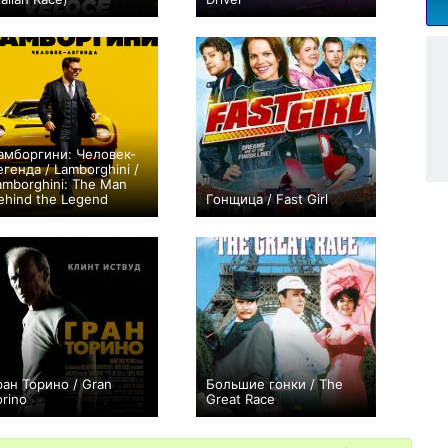
+1
+2
амборгини: Человек-
егенда / Lamborghini /
amborghini: The Man
ehind the Legend
Гонщица / Fast Girl
+51
0
ран Торино / Gran
Большие гонки / The
orino
Great Race
+277
+2