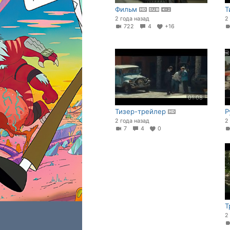
Фильм
Т
2 года назад
2
722
4
+16
01:08
Тизер-трейлер
Р
2 года назад
2
7
4
0
Т
2