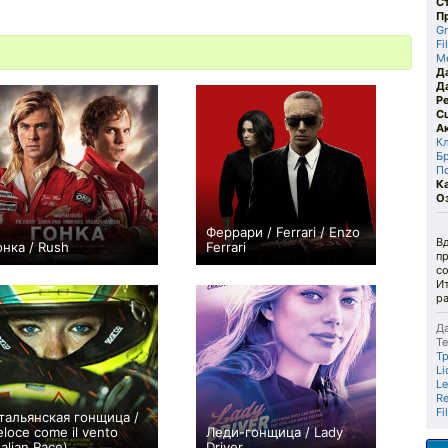
С
П
G
Fi
Me
Д
Д
Р
С
А
К
Б
П
К
О
Феррари / Ferrari / Enzo
В
онка / Rush
Ferrari
п
+131
+15
со
Ит
ра
Да
Те
Т
Li
L
Re
Fi
тальянская гонщица /
eloce come il vento
Леди-гонщица / Lady
talian Race)
Driver