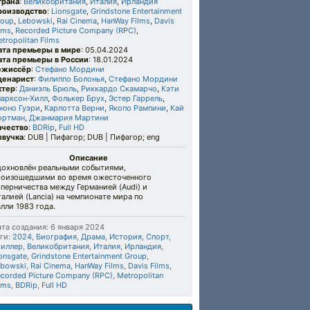
трана
:
Великобритания
,
Италия
,
Ирландия
роизводство
:
Lionsgate
,
Grindstone Entertainment
roup
,
Lebowski
,
Rai Cinema
,
HanWay Films
,
Davis
lms
,
Recorded Picture Company (RPC)
,
tropolitan Films
ата премьеры в мире
: 05.04.2024
ата премьеры в России
: 18.01.2024
ежиссёр
:
Стефано Мордини
ценарист
:
Филиппо Болонья
,
Стефано Мордини
ктер
:
Даниэль Брюль
,
Риккардо Скамарчо
,
Кэти
ларксон-Хилл
,
Фолькер Брух
,
Эстер Гаррель
,
рюно Гуэри
,
Карлотта Верни
,
Якопо Рампини
,
Кай
ортман
,
Джанмария Мартини
ачество
:
BDRip
,
Full HD
звучка
: DUB | Пифагор; DUB | Пифагор; eng
Описание
дохновлён реальными событиями,
роизошедшими во время ожесточенного
перничества между Германией (Audi) и
алией (Lancia) на чемпионате мира по
лли 1983 года.
та создания: 6 января 2024
ги:
2024
,
Биография
,
Драма
,
История
,
Спорт
,
риллер
,
Великобритания
,
Италия
,
Ирландия
,
onsgate
,
Grindstone Entertainment Group
,
ebowski
,
Rai Cinema
,
HanWay Films
,
Davis Films
,
corded Picture Company (RPC)
,
Metropolitan
lms
,
BDRip
,
Full HD