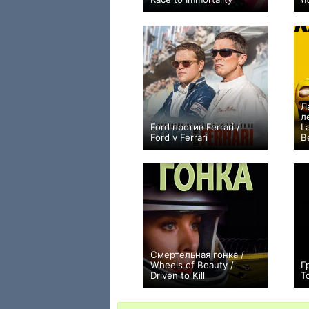
+1
Л
л
Ford против Ferrari /
L
Ford v Ferrari
B
+566
Смертельная гонка /
Wheels of Beauty /
Г
Driven to Kill
T
0