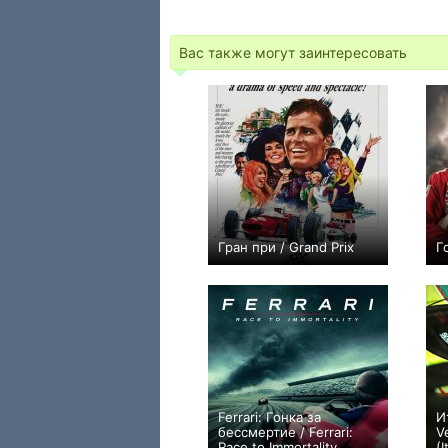
Вас также могут заинтересовать
Гран при / Grand Prix
Г
0
Ferrari: Гонка за
И
бессмертие / Ferrari:
V
Race to Immortality
(I