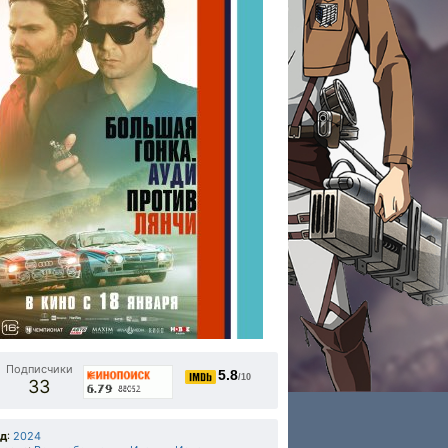
Подписчики
5.8
/10
33
од
:
2024