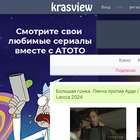
Вход
или
реги
Кино
Подписки
Большая гонка. Лянча против Ауди / Ra
Lancia 2024
01:47:58