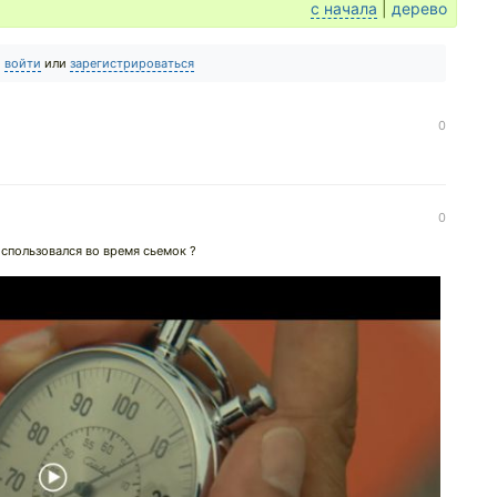
с начала
|
дерево
о
войти
или
зарегистрироваться
0
0
спользовался во время сьемок ?