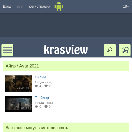
Вход
или
регистрация
18+
Айар / Ayar 2021
Фильм
4 года назад
4
0
01:24:45
Трейлер
4 года назад
6
0
02:13
Вас также могут заинтересовать