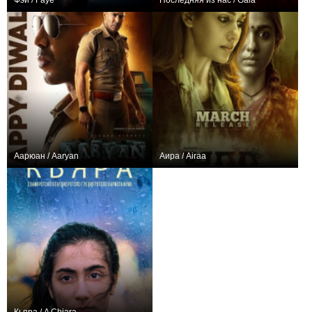
Фэй / Faye
Последняя из нас / Gaia
−1
+2
Аарюан / Aaryan
Аира / Airaa
0
0