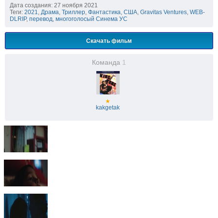
Дата создания: 27 ноября 2021
Теги:
2021
,
Драма
,
Триллер
,
Фантастика
,
США
,
Gravitas Ventures
,
WEB-
DLRIP
,
перевод
,
многоголосый Синема УС
Скачать фильм
Команда
1
★
kakgetak