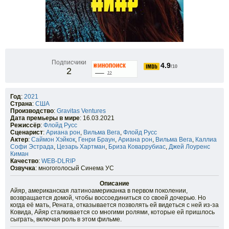
Подписчики
4.9
/10
2
Год
:
2021
Страна
:
США
Производство
:
Gravitas Ventures
Дата премьеры в мире
: 16.03.2021
Режиссёр
:
Флойд Русс
Сценарист
:
Ариана рон
,
Вильма Вега
,
Флойд Русс
Актер
:
Саймон Хэйкок
,
Генри Браун
,
Ариана рон
,
Вильма Вега
,
Каллиа
Софи Эстрада
,
Цезарь Хартман
,
Бриза Коваррубиас
,
Джей Лоуренс
Киман
Качество
:
WEB-DLRIP
Озвучка
: многоголосый Синема УС
Описание
Айяр, американская латиноамериканка в первом поколении,
возвращается домой, чтобы воссоединиться со своей дочерью. Но
когда её мать, Рената, отказывается позволять ей видеться с ней из-за
Ковида, Айяр сталкивается со многими ролями, которые ей пришлось
сыграть, включая роль в этом фильме.