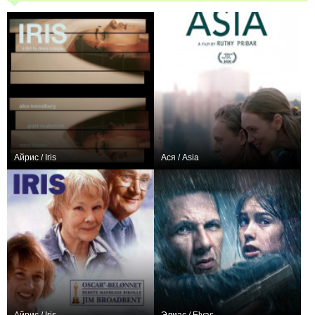
Айрис / Iris
Ася / Asia
0
0