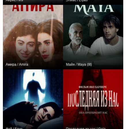
Айрис / Iris
Элиас / Elyas
0
+27
Амира / Amira
Майя / Maya (III)
0
0