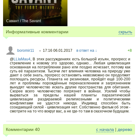
Савант / The Savant
0
Информативные комментарии
скрыть
boromir11
17:16 06.01.2017
в ответ на ↓
+8
○
@
LLIaMau4
,
В этих рассуждениях есть большой изъян, прогресс и
стремление к новому это здорово, однако... Любая цивилизация
основанная на потреблении рано или поздно исчезает, потому как
суть её паразитизм. Тысячи лет влияния человека на природу уже
дают о себе знать, прогресс остановить невозможно он продолжит
поглощать ресурсы. Планета не резиновая, пройдёт ещё 100-200
лет и проблемы порождённые перенаселением и загрязнением
вынудят человечество искать другие пространства для обитания.
Скорее всего человечество погрязнет в войнах. Усилий чтобы
вырваться за пределы нашей планеты паразитической
цивилизации раздираемой религиозными и политическими
конфликтами не удастся никогда. Индивид способен быть
созидающей силой - цивилизация нет. Собственно фильм об этом -
смотрите на то что вокруг вас, а не где-то там в сказочном будущем.
Комментарии
40
с начала
|
дерево