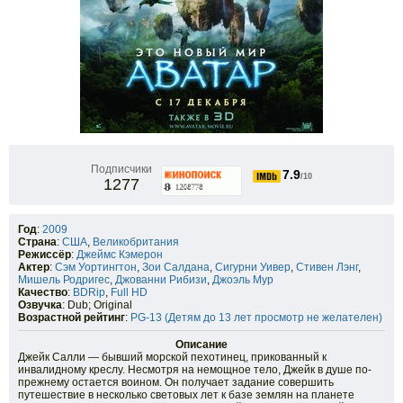
Подписчики
7.9
/10
1277
Год
:
2009
Страна
:
США
,
Великобритания
Режиссёр
:
Джеймс Кэмерон
Актер
:
Сэм Уортингтон
,
Зои Салдана
,
Сигурни Уивер
,
Стивен Лэнг
,
Мишель Родригес
,
Джованни Рибизи
,
Джоэль Мур
Качество
:
BDRip
,
Full HD
Озвучка
: Dub; Original
Возрастной рейтинг
:
PG-13 (Детям до 13 лет просмотр не желателен)
Описание
Джейк Салли — бывший морской пехотинец, прикованный к
инвалидному креслу. Несмотря на немощное тело, Джейк в душе по-
прежнему остается воином. Он получает задание совершить
путешествие в несколько световых лет к базе землян на планете