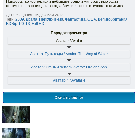
Пандора, где корпорации добывают редкий минерал, имеющий
огромное значение для выхода Земли из энергетического кризиса.
Дата создания: 16 декабря 2013
Теги:
2009
,
Драма
,
Приключения
,
Фантастика
,
США
,
Великобритания
,
BDRip
,
PG-13
,
Full HD
Порядок просмотра
Аватар / Avatar
Аватар: Путь воды / Avatar: The Way of Water
Аватар: Огонь и пепел / Avatar: Fire and Ash
Аватар 4 / Avatar 4
Скачать фильм