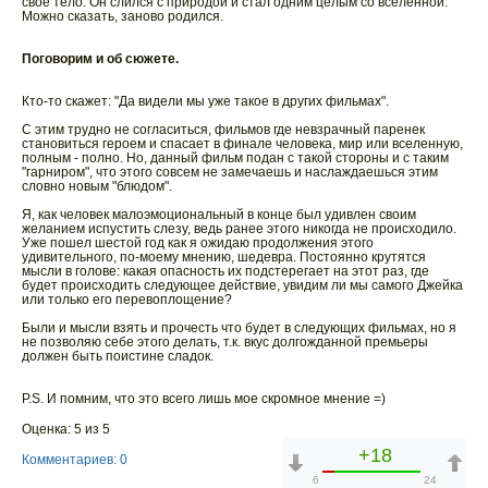
свое тело. Он слился с природой и стал одним целым со вселенной.
Можно сказать, заново родился.
Поговорим и об сюжете.
Кто-то скажет: "Да видели мы уже такое в других фильмах".
С этим трудно не согласиться, фильмов где невзрачный паренек
становиться героем и спасает в финале человека, мир или вселенную,
полным - полно. Но, данный фильм подан с такой стороны и с таким
"гарниром", что этого совсем не замечаешь и наслаждаешься этим
словно новым "блюдом".
Я, как человек малоэмоциональный в конце был удивлен своим
желанием испустить слезу, ведь ранее этого никогда не происходило.
Уже пошел шестой год как я ожидаю продолжения этого
удивительного, по-моему мнению, шедевра. Постоянно крутятся
мысли в голове: какая опасность их подстерегает на этот раз, где
будет происходить следующее действие, увидим ли мы самого Джейка
или только его перевоплощение?
Были и мысли взять и прочесть что будет в следующих фильмах, но я
не позволяю себе этого делать, т.к. вкус долгожданной премьеры
должен быть поистине сладок.
P.S. И помним, что это всего лишь мое скромное мнение =)
Оценка: 5 из 5
+18
Комментариев: 0
6
24