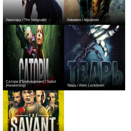
Авангард / The Vanguard
Аквамен / Aquaman
0
+322
Сатори [Пробуждение] / Satori
[Awakening]
Тварь / Alien Lockdown
−1
+2