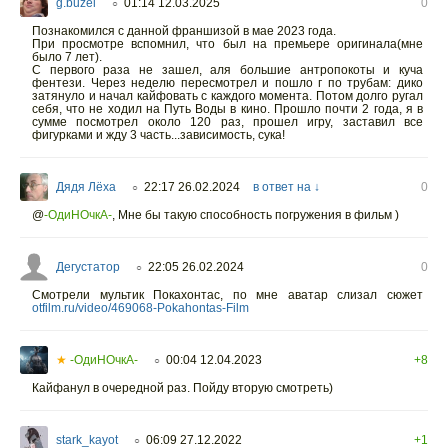
g.buzel
01:14 12.03.2025
0
○
Познакомился с данной франшизой в мае 2023 года.
При просмотре вспомнил, что был на премьере оригинала(мне
было 7 лет).
С первого раза не зашел, аля большие антропокоты и куча
фентези. Через неделю пересмотрел и пошло г по трубам: дико
затянуло и начал кайфовать с каждого момента. Потом долго ругал
себя, что не ходил на Путь Воды в кино. Прошло почти 2 года, я в
сумме посмотрел около 120 раз, прошел игру, заставил все
фигурками и жду 3 часть...зависимость, сука!
Дядя Лёха
22:17 26.02.2024
в ответ на ↓
0
○
@
-ОдиНОчкА-
,
Мне бы такую способность погружения в фильм )
Дегустатор
22:05 26.02.2024
0
○
Смотрели мультик Покахонтас, по мне аватар слизал сюжет
otfilm.ru/video/469068-Pokahontas-Film
★
-ОдиНОчкА-
00:04 12.04.2023
+8
○
Кайфанул в очередной раз. Пойду вторую смотреть)
stark_kayot
06:09 27.12.2022
+1
○