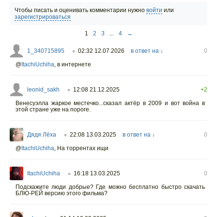
Чтобы писать и оценивать комментарии нужно
войти
или
зарегистрироваться
1
2
3
...
4
→
1_340715895
02:32 12.07.2026
в ответ на ↓
0
○
@
ItachiUchiha
,
в интернете
leonid_sakh
12:08 21.12.2025
+2
○
Венесуэлла жаркое местечко...сказал актёр в 2009 и вот война в
этой стране уже на пороге.
Дядя Лёха
22:08 13.03.2025
в ответ на ↓
0
○
@
ItachiUchiha
,
На торрентах ищи
ItachiUchiha
16:18 13.03.2025
0
○
Подскажите люди добрые? Где можно бесплатно быстро скачать
БЛЮ-РЕЙ версию этого фильма?