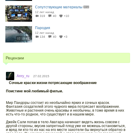
Сопутствующие материалы
12 лет назад
319
40
+10
22:55
Пародия
12 лет назад
134
40
+3
02:19:41
Рецензии
Anry_ru
27.02.2015
Сочные краски жизни потрясающие воображение
Поистине мой любимый фильм.
Мир Пандоры состоит из необычайно ярких и сочных красок.
Фантазия создателей этого чудного мира потрясает воображение.
Животные и растения очень красивы и необычны, в тоже время в них
есть что-то родное, что существует и в нашем мире.
Джейк Сали попав в тело Аватара начинает видеть жизнь совсем с
другой стороны, вкусив запретный плод уже не можешь остановиться,
и вряд ли кто-то из нас на его месте захотели бы вернуться обратно в