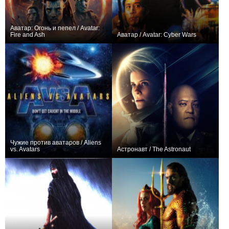
Аватар: Огонь и пепел / Avatar:
Fire and Ash
Аватар / Avatar: Cyber Wars
+119
+1
Чужие против аватаров / Aliens
vs. Avatars
Астронавт / The Astronaut
0
0