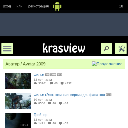
Вход
или
регистрация
18+
Аватар / Avatar 2009
Фильм
12 лет назад
33261
40
+232
02:58:09
Фильм (Эксклюзивная версия для фанатов)
10 лет назад
8566
40
+64
03:40:32
Трейлер
12 лет назад
1421
40
+57
03:24