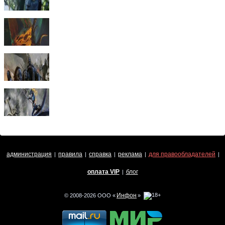
администрация
правила
справка
реклама
для правообладателей
|
|
|
|
|
оплата VIP
блог
|
Инфон
© 2008-2026 ООО «
»