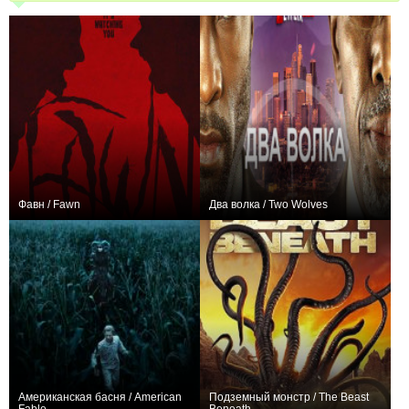
Фавн / Fawn
Два волка / Two Wolves
−1
0
Американская басня / American
Подземный монстр / The Beast