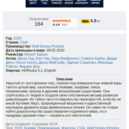
Подписчики
4.3
/10
164
Год
:
2020
Страна
:
США
Производство
:
Walt Disney Pictures
Дата премьеры в мире
: 09.05.2020
Режиссёр
:
Кеннет Брана
Актер
:
Джош Гад
,
Хонг Чау
,
Лара МакДоннел
,
Симона Кирби
,
Джуди
Денч
,
Нонсо Анози
,
Джош МакГуайр
,
Эдриан Скарборо
,
Миранда
Рэйсон
,
Фердия Шоу
Озвучка
: HDRezka 5.1; English
Описание
Укрытый от посторонних глаз, глубоко под поверхностью земной коры
таится целый мир, населенный гномами, эльфами, пикси,
лепреконами, брауни и другими волшебными существами. Они
спрятались от людей и создали свою собственную весьма развитую
цивилизацию. Их тайна так и оставалась бы нераскрытой, если бы не
юный Артемис Фаул, прирожденный мошенник и единственный
наследник древнего рода криминальных гениев. Он сумел не только
найти доказательства существования подземного мира, но и
придумал дерзкий план — ограбить его обитателей.
Дата создания: 3 декабря 2018
Теги:
2020
,
Боевик
,
Приключения
,
Фэнтези
,
США
,
Walt Disney Pictures