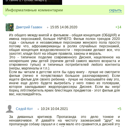
В тайне 2 / Under Wraps 2
−1
Информативные комментарии
скрыть
Дмитрий Гаавен
15:05 14.06.2020
+14
○
Из общего между книгой и фильмом - общая концепция (ОБЩАЯ) и
имена персонажей, больше НИЧЕГО. Фильм полон трендов 2020
года - сильные и независимые персонажи женского пола просто
потому что, афроамериканцы в ролях случайных персонажей,
общая концепция вседозволенности - персонажи делают все, что
захотят, кладя болт на общие правила, законы и мораль.
Это - типичное поделие современного Диснея, нацеленное на
неокрепшие умы детей (причем детей самого малого возраста и
откровенно тупых) и типичных потребителей любого контента
(негры, маргиналы и т.п.).
Если вы читали в детстве хотя бы одну книгу - лучше не смотрите
фильм (лично я почувствовал большое разочарование). Если
ищете фильм для своего ребенка - лучше не показывайте ему это,
иначе еще долго будете выгребать у него говно из головушки,
которое закладывают жидопродюссеры Диснея. Если вы негр/
борец лгбт/любитель ярких блестящих предметов - этот фильм для
вас, наслаждайтесь.
Седой Кот
10:24 10.04.2021
+5
○
За диванных критиков. Пропаганда это дело тонкое и
ненавязчивое. И давайте на чистоту заокеанский "друг" на
пропаганде собаку скушал и с ним мало кто сравнится,а дисней это