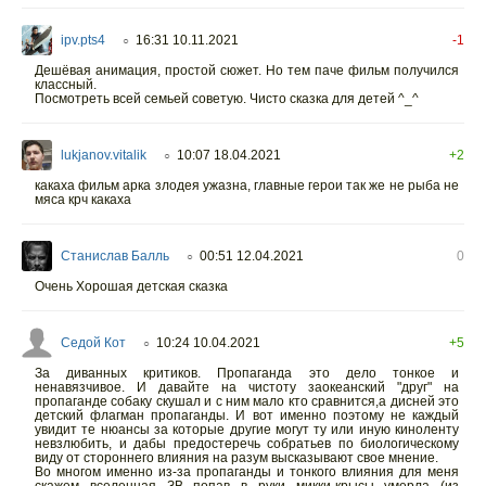
ipv.pts4
16:31 10.11.2021
-1
○
Дешёвая анимация, простой сюжет. Но тем паче фильм получился
классный.
Посмотреть всей семьей советую. Чисто сказка для детей ^_^
lukjanov.vitalik
10:07 18.04.2021
+2
○
какаха фильм арка злодея ужазна, главные герои так же не рыба не
мяса крч какаха
Станислав Балль
00:51 12.04.2021
0
○
Очень Хорошая детская сказка
Седой Кот
10:24 10.04.2021
+5
○
За диванных критиков. Пропаганда это дело тонкое и
ненавязчивое. И давайте на чистоту заокеанский "друг" на
пропаганде собаку скушал и с ним мало кто сравнится,а дисней это
детский флагман пропаганды. И вот именно поэтому не каждый
увидит те нюансы за которые другие могут ту или иную киноленту
невзлюбить, и дабы предостеречь собратьев по биологическому
виду от стороннего влияния на разум высказывают свое мнение.
Во многом именно из-за пропаганды и тонкого влияния для меня