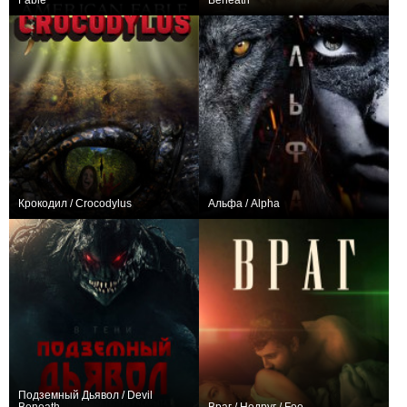
Fable
Beneath
+5
+1
Крокодил / Crocodylus
Альфа / Alpha
−1
+136
Подземный Дьявол / Devil