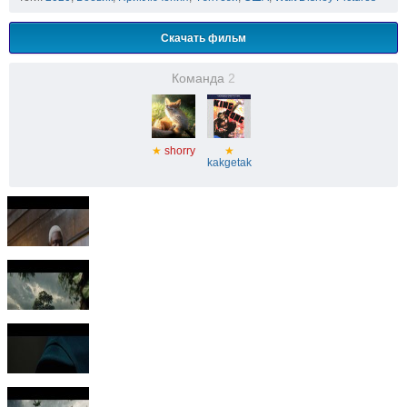
Скачать фильм
Команда
2
★
shorry
★
kakgetak