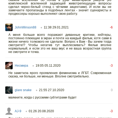
скажем вселенная ЗВ попав в руки микки-крысы умерла (из
комплексной вселенной задающей животрепещущие вопросы
сделал черно-белый стенд с чёткими акцентами). И если вы не
замечаете пропаганды в подобных лентах - значит сценаристы и
продюссеры хорошо выполняют свою работу.
JohnWinson88
11:38 29.01.2021
-6
○
А меня больше всего поражают диванные критики, хейтеры,
постоянно плюющие в экран и почти на каждый фильм, хотя сами в
жизни ничего толкового не сделали. Вопрос к Вам - Вы зачем тогда
смотрите!? Чтобы негатив тут выплескивать? Фильм вполне
нормальный, и если это не ваш вкус и не ваша возрастная группа
не смотрите и точка.
Несмира
19:05 05.11.2020
-3
○
Не заметила ярого проявления феминизма и ЛГБТ. Современная
сказка, ни больше, ни меньше. Вполне смотрибельно.
glare snake
21:55 27.10.2020
0
○
маякните, когда с русскими субтитрами будет
AJ-9
01:26 20.08.2020
-3
○