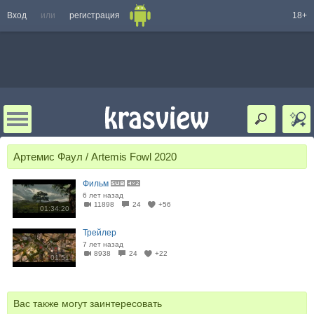
Вход
или
регистрация
18+
Артемис Фаул / Artemis Fowl 2020
Фильм
6 лет назад
11898
24
+56
01:34:20
Трейлер
7 лет назад
8938
24
+22
01:51
Вас также могут заинтересовать