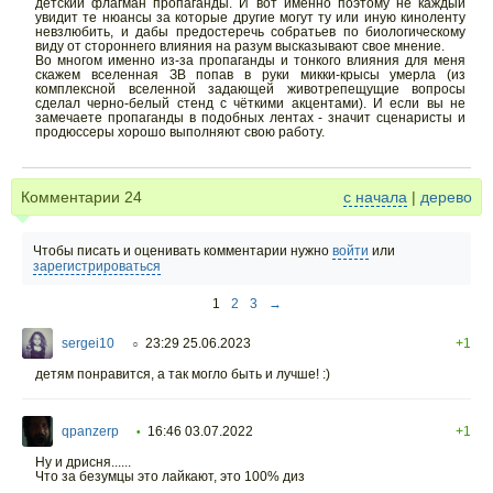
детский флагман пропаганды. И вот именно поэтому не каждый
увидит те нюансы за которые другие могут ту или иную киноленту
невзлюбить, и дабы предостеречь собратьев по биологическому
виду от стороннего влияния на разум высказывают свое мнение.
Во многом именно из-за пропаганды и тонкого влияния для меня
скажем вселенная ЗВ попав в руки микки-крысы умерла (из
комплексной вселенной задающей животрепещущие вопросы
сделал черно-белый стенд с чёткими акцентами). И если вы не
замечаете пропаганды в подобных лентах - значит сценаристы и
продюссеры хорошо выполняют свою работу.
Комментарии
24
с начала
|
дерево
Чтобы писать и оценивать комментарии нужно
войти
или
зарегистрироваться
1
2
3
→
sergei10
23:29 25.06.2023
+1
○
детям понравится, а так могло быть и лучше! :)
qpanzerp
16:46 03.07.2022
+1
•
Ну и дрисня......
Что за безумцы это лайкают, это 100% диз