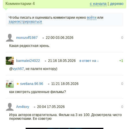
Комментарии
4
с начала
|
дерево
Чтобы писать и оценивать комментарии нужно
войти
или
зарегистрироваться
morozoff1987
22:00 03.06.2026
0
○
Какая редкостная хрень.
barmalei24022
21:16 18.05.2026
в ответ на ↓
+1
○
@
vych67
,
не палите контору)
★
svetlana.96.96
11:21 18.05.2026
0
○
как смотреть удаленные фильмы?
Am4tory
20:04 17.05.2026
0
○
Игра актеров отвратительна. Фильм на 3 из 100. Досмотрела чисто
перемотками. Ее советую