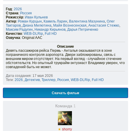
Год
:
2026
Страна
:
Россия
Режиссёр
:
Иван Кульнев
Актер
:
Роман Курцын
,
Камиль Ларин
,
Валентина Мазунина
,
Олег
Тактаров
,
Диана Милютина
,
Майя Вознесенская
,
Анастасия Стежко
,
Максим Радугин
,
Никандр Кирьянов
,
Дарья Петриченко
Качество
:
WEB-DLRip
,
Full HD
Озвучка
: Original AAC
Описание
Девять пассажиров рейса Пермь - Анталья оказываются в зоне
пограничного контроля аэропорта. Двери заблокированы, связь с
внешним миром отсутствует. На первый взгляд - случайное стечение
обстоятельств. Но опытный трукрайм-энтузиаст Владимир уверен, что
совпадений быть не может.
Дата создания: 17 мая 2026
Теги:
2026
,
Детектив
,
Триллер
,
Россия
,
WEB-DLRip
,
Full HD
Скачать фильм
Команда
1
★
shorry