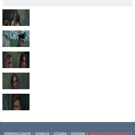
администрация
правила
справка
реклама
для правообладателей
|
|
|
|
|