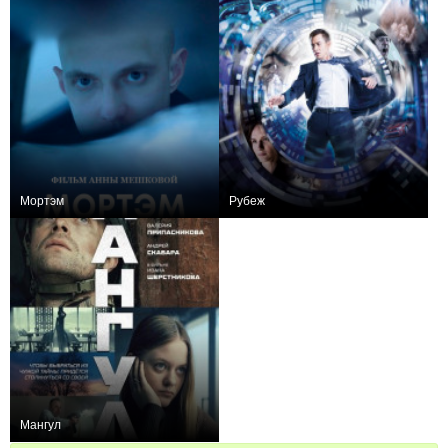
Мортэм
Рубеж
0
+31
Мангул
0