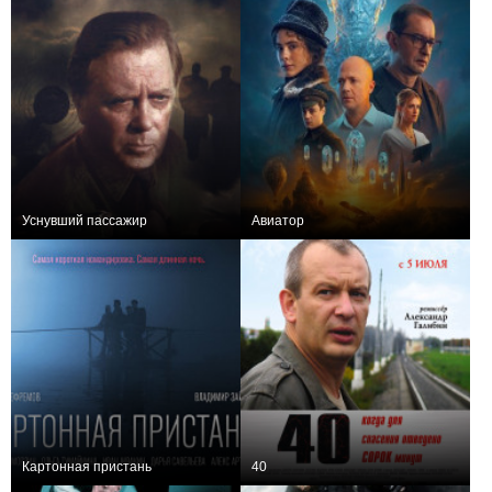
Уснувший пассажир
Авиатор
+1
+4
Картонная пристань
40
+1
0