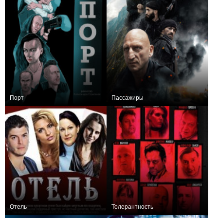
Порт
Пассажиры
+1
+3
Отель
Толерантность
+3
+2