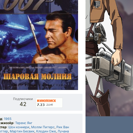
Подписчики
42
од
:
1965
ежиссёр
:
Теренс Янг
ктер
:
Шон коннери
,
Молли Питерс
,
Рик Ван
аттер
,
Мартин Бесвик
,
Клодин Оже
,
Лучана