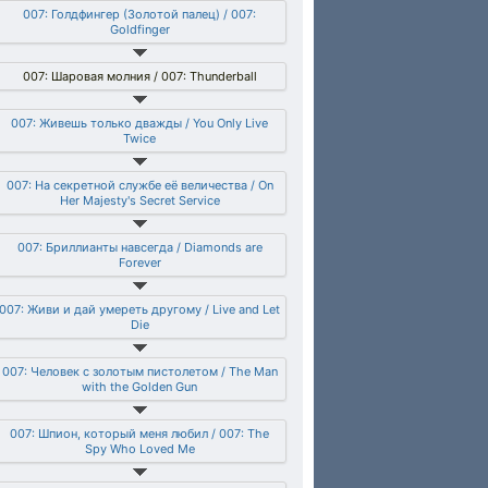
007: Голдфингер (Золотой палец) / 007:
Goldfinger
007: Шаровая молния / 007: Thunderball
007: Живешь только дважды / You Only Live
Twice
007: На секретной службе её величества / On
Her Majesty's Secret Service
007: Бриллианты навсегда / Diamonds are
Forever
007: Живи и дай умереть другому / Live and Let
Die
007: Человек с золотым пистолетом / The Man
with the Golden Gun
007: Шпион, который меня любил / 007: The
Spy Who Loved Me