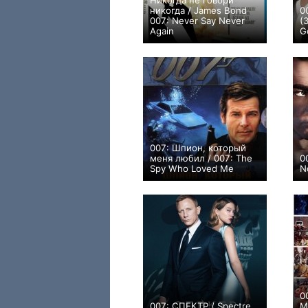
Никогда не говори
никогда / James Bond
0
007: Never Say Never
(
Again
G
+1
007: Шпион, который
меня любил / 007: The
0
Spy Who Loved Me
N
+8
0
007: СПЕКТР / Spectre
M