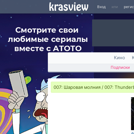
Вход
или
реги
Кино
Подписки
007: Шаровая молния / 007: Thunderb
Ф