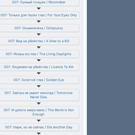
007: Лунный гонщик / Moonraker
007: Только для твоих глаз / For Your Eyes Only
007: Осьминожка / Octopussy
007: Вид на убийство / A View to a Kill
007: Искры из глаз / The Living Daylights
007: Лицензия на убийство / Licence To Kill
007: Золотой глаз / Golden Eye
007: Завтра не умрет никогда / Tomorrow
Never Dies
007: И целого мира мало / The World Is Not
Enough
007: Умри, но не сейчас / Die Another Day