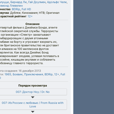
алуцци
,
Бернард Ли
,
Гай Доулмен
,
Адольфо Чели
,
езмонд Ллевелин
ачество
:
BDRip
,
Full HD
звучка
: Дубляж; Киномания; НТВ; Оригинал
озрастной рейтинг
:
12+
Описание
етвертый фильм о Джеймсе Бонде, агенте
нглийской секретной службы. Террористы
з организации «Спектр» захватывают
омбардировщик с двумя атомными
мбами на борту и угрожают взорвать их,
ли британское правительство не доставит
 алмазов на 100 миллионов фунтов
ерлингов. Как всегда Джеймс Бонд
езвреживает злодеев, успевая поплавать в
ассейне, кишащем акулами и соблазнить
юбовницу главного террориста.
та создания: 16 декабря 2013
ги:
1965
,
Боевик
,
Приключения
,
BDRip
,
12+
,
Full
D
Порядок просмотра
007: Доктор Ноу / Dr. No
007: Из России с любовью / From Russia with
Love