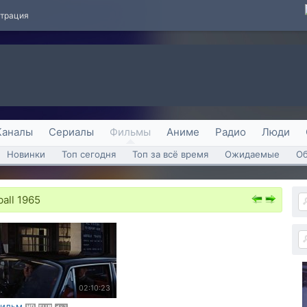
страция
Каналы
Сериалы
Фильмы
Аниме
Радио
Люди
Новинки
Топ сегодня
Топ за всё время
Ожидаемые
О
all 1965
02:10:23
ильм