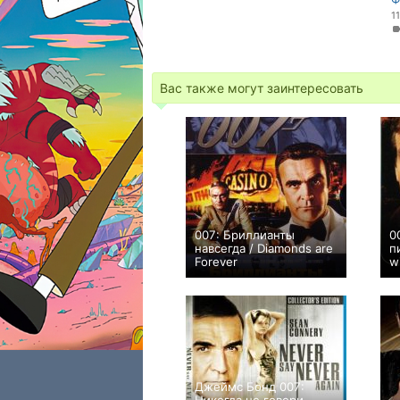
1
Вас также могут заинтересовать
007: Бриллианты
0
навсегда / Diamonds are
п
Forever
w
+14
Джеймс Бонд 007: