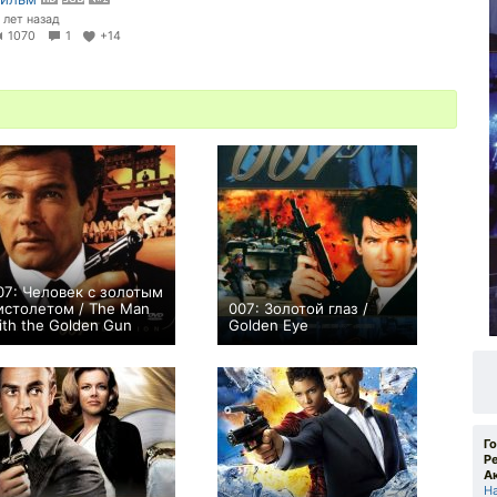
1 лет назад
1070
1
+14
07: Человек с золотым
истолетом / The Man
007: Золотой глаз /
ith the Golden Gun
Golden Eye
+8
+13
Г
Р
А
Н