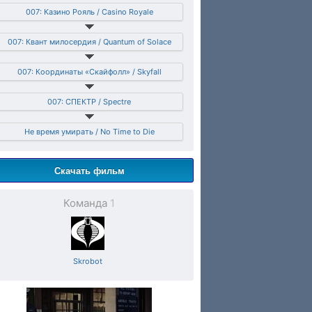
007: Казино Рояль / Casino Royale
007: Квант милосердия / Quantum of Solace
007: Координаты «Скайфолл» / Skyfall
007: СПЕКТР / Spectre
Не время умирать / No Time to Die
Скачать фильм
Команда
1
Skrobot