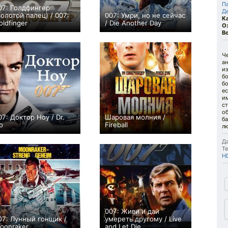
П
07: Голдфингер
Д
Золотой палец) / 007:
007: Умри, но не сейчас
К
oldfinger
/ Die Another Day
О
+17
0
В
Ч
а
и
б
бо
ес
им
ст
об
07: Доктор Ноу / Dr.
Шаровая молния /
б
o
Fireball
л
+27
0
Да
Те
H
007: Живи и дай
07: Лунный гонщик /
умереть другому / Live
oonraker
and Let Die