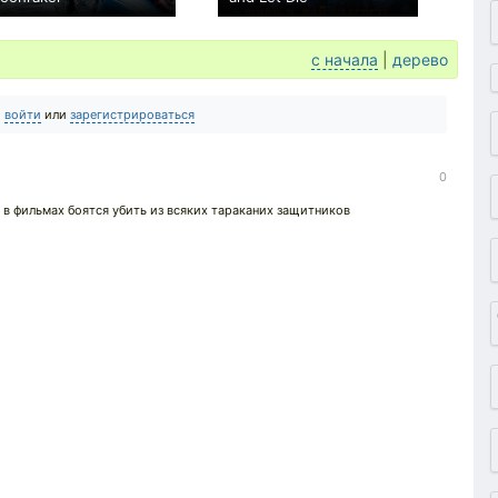
+11
+8
с начала
|
дерево
о
войти
или
зарегистрироваться
0
 в фильмах боятся убить из всяких тараканих защитников